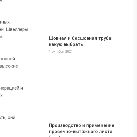
ртных
лей. Швеллеры
ем
Шовная и бесшовная труба:
какую выбрать
1 октября 2024
сновной
 высокие
нерацией и
их
ть, они
Производство и применение
просечно-вытяжного листа