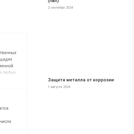
(пвл)
2 сентября 2024
ственных
ощадях
менной
 в любых
вня
Защита металла от коррозии
1 августа 2024
ным
ом на
ется
 числе