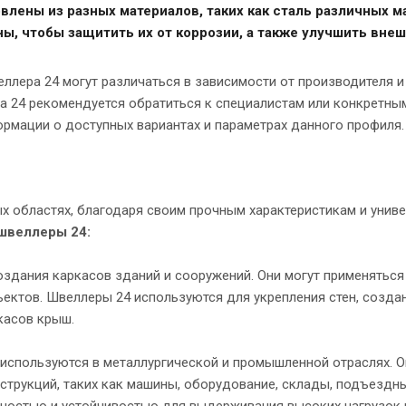
влены из разных материалов, таких как сталь различных м
, чтобы защитить их от коррозии, а также улучшить внеш
ллера 24 могут различаться в зависимости от производителя и 
а 24 рекомендуется обратиться к специалистам или конкретны
рмации о доступных вариантах и параметрах данного профиля.
х областях, благодаря своим прочным характеристикам и униве
 швеллеры 24:
оздания каркасов зданий и сооружений. Они могут применяться
ектов. Швеллеры 24 используются для укрепления стен, созда
касов крыш.
 используются в металлургической и промышленной отраслях. О
трукций, таких как машины, оборудование, склады, подъездны
чностью и устойчивостью для выдерживания высоких нагрузок 