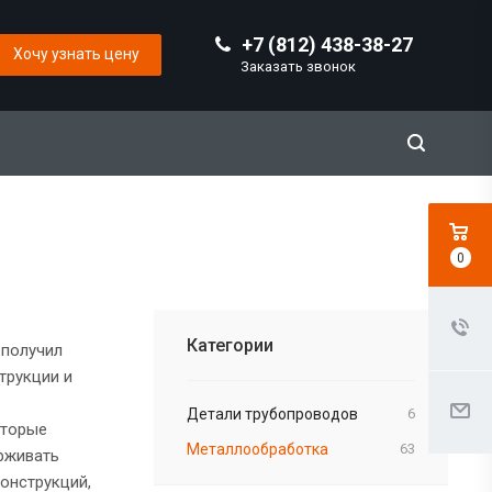
+7 (812) 438-38-27
Хочу узнать цену
Заказать звонок
0
Категории
 получил
трукции и
Детали трубопроводов
6
оторые
Металлообработка
63
рживать
конструкций,