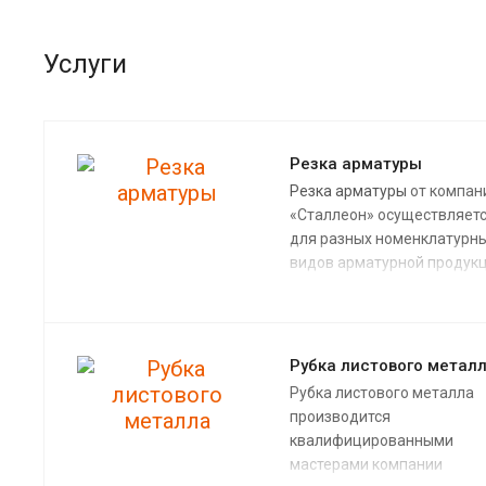
Услуги
Резка арматуры
Резка арматуры
от компан
«Сталлеон» осуществляет
для разных номенклатурн
видов арматурной продукц
как круглого, так и
периодического профиля. 
зависимости от объема
материала, графика срочн
Рубка листового метал
выполнения работ и
Рубка листового металла
технических требований к
производится
размерам вашего заказа,
р
квалифицированными
арматуры
будет произвед
мастерами компании
либо вручную при помощи