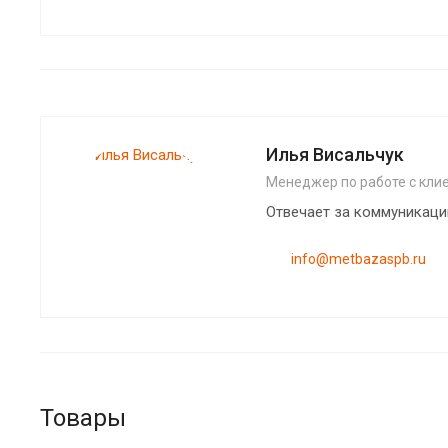
«Сталлеон» на высокоточн
ручного профессионально
гильотине TRUMPF с
инструмента (ножницы ил
гидравлическим приводом
болгаркой), либо на
Принимаем заказы на рубк
специализированном
листов различной толщины
оборудовании. Порезка
арматурных прутов до 14-
диаметра может быть
Илья Висальчук
выполнена на гильотине.
Менеджер по работе с кли
Отвечает за коммуникаци
info@metbazaspb.ru
Товары