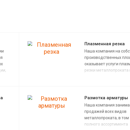
Плазменная резка
ии
Наша компания на соб
ся
производственных пл
ых
оказывает услуги плаз
ии,
резки металлопроката
объемах и любого уро
В
сложности. Резка
металлопроката
ости
осуществляется опыт
ла
Размотка арматуры
техническим персонал
Наша компания занима
высокоточном
продажей всех видов
езка
производственном
металлопроката, в том
ена
оборудовании.
полного ассортимента