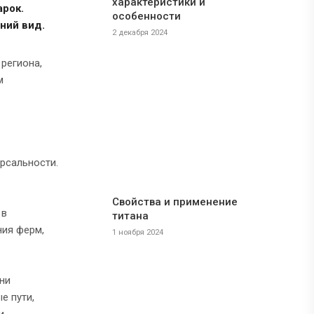
характеристики и
арок.
особенности
ний вид.
2 декабря 2024
региона,
м
рсальности.
Свойства и применение
 в
титана
ния ферм,
1 ноября 2024
ни
е пути,
и