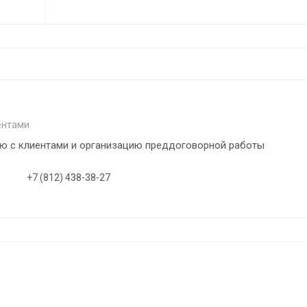
ой
арматуры. Наряду с по
го
прутковой арматуры р
и
.
диаметров мы оказыв
у
услуги по размотке ар
.
16
ентами
ю с клиентами и организацию преддоговорной работы
+7 (812) 438-38-27