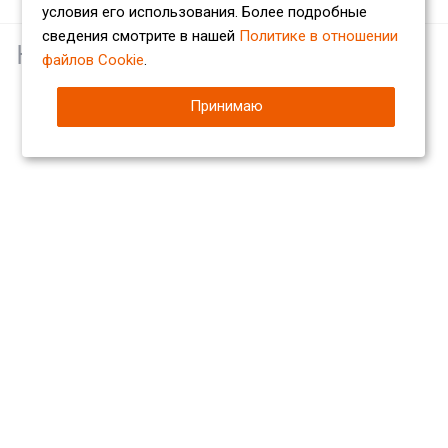
условия его использования. Более подробные
сведения смотрите в нашей
Политике в отношении
Наши партнеры
файлов Cookie
.
Принимаю
Компания
О компании
Сертификаты
Партнеры
Отзывы
Вакансии
Реквизиты