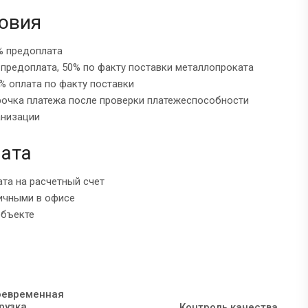
овия
% предоплата
 предоплата, 50% по факту поставки металлопроката
% оплата по факту поставки
рочка платежа после проверки платежеспособности
анизации
ата
ата на расчетный счет
ичными в офисе
объекте
оевременная
рузка
Контроль качества