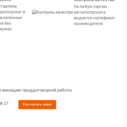
тавляем
На любую партию
аллопрокат в
металлопроката
ановленные
выдается сертификат
ки без
производителя
ержек
организацию преддоговорной работы
38-27
Рассчитать заказ