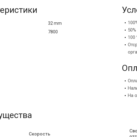
еристики
Усл
100
32 mm
50%
7800
100 
Отс
орг
Опл
Опл
Нал
На 
ущества
Св
Скорость
отг