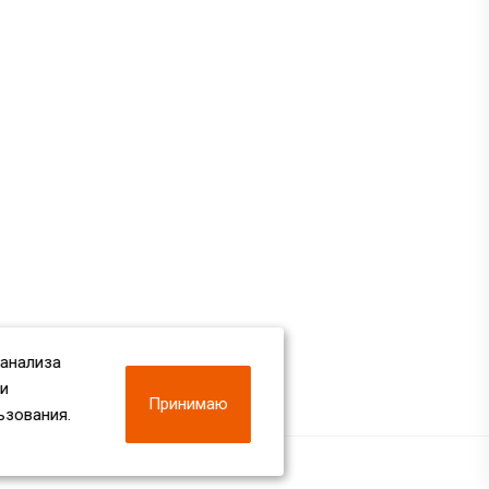
 анализа
 и
Принимаю
ьзования.