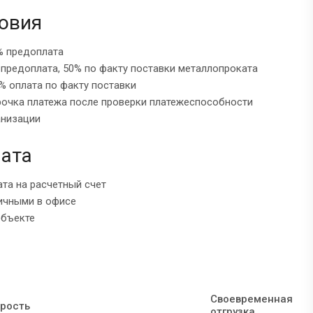
овия
% предоплата
 предоплата, 50% по факту поставки металлопроката
% оплата по факту поставки
рочка платежа после проверки платежеспособности
анизации
ата
ата на расчетный счет
ичными в офисе
объекте
Своевременная
рость
отгрузка