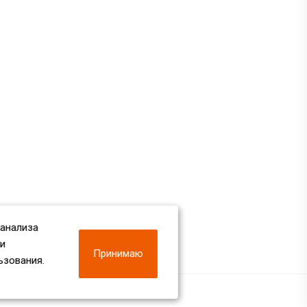
 анализа
 и
Принимаю
ьзования.