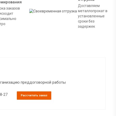
рмирования
Доставляем
рка заказов
металлопрокат в
исходит
установленные
симально
сроки без
тро
задержек
организацию преддоговорной работы
38-27
Рассчитать заказ