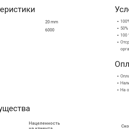
еристики
Усл
100
20 mm
50%
6000
100 
Отс
орг
Опл
Опл
Нал
На 
ущества
Нацеленность
Ско
на клиента