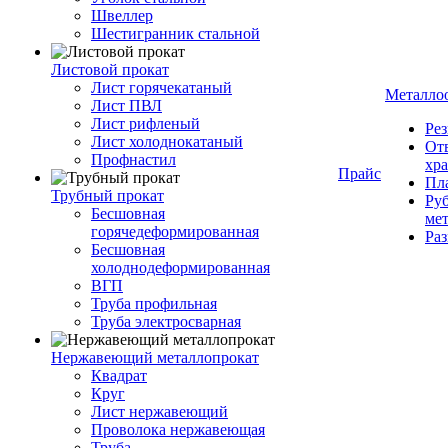
Швеллер
Шестигранник стальной
Листовой прокат
Лист горячекатаный
Металло
Лист ПВЛ
Лист рифленый
Рез
Лист холоднокатаный
От
Профнастил
хр
Прайс
Пла
Трубный прокат
Руб
Бесшовная
ме
горячедеформированная
Ра
Бесшовная
холоднодеформированная
ВГП
Труба профильная
Труба электросварная
Нержавеющий металлопрокат
Квадрат
Круг
Лист нержавеющий
Проволока нержавеющая
Труба