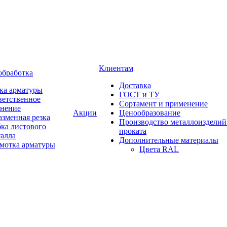
Клиентам
обработка
Доставка
ка арматуры
ГОСТ и ТУ
ветственное
Сортамент и применение
анение
Акции
Ценообразование
зменная резка
Производство металлоизделий
ка листового
проката
талла
Дополнительные материалы
змотка арматуры
Цвета RAL