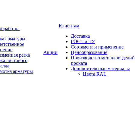
Клиентам
обработка
Доставка
ка арматуры
ГОСТ и ТУ
ветственное
Сортамент и применение
анение
Акции
Ценообразование
зменная резка
Производство металлоизделий
ка листового
проката
талла
Дополнительные материалы
змотка арматуры
Цвета RAL