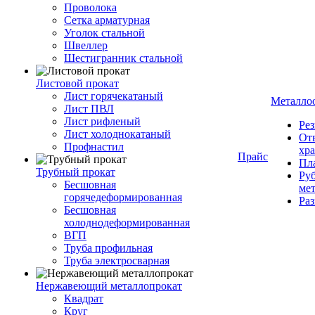
Проволока
Сетка арматурная
Уголок стальной
Швеллер
Шестигранник стальной
Листовой прокат
Лист горячекатаный
Металло
Лист ПВЛ
Лист рифленый
Рез
Лист холоднокатаный
От
Профнастил
хр
Прайс
Пла
Трубный прокат
Руб
Бесшовная
ме
горячедеформированная
Ра
Бесшовная
холоднодеформированная
ВГП
Труба профильная
Труба электросварная
Нержавеющий металлопрокат
Квадрат
Круг