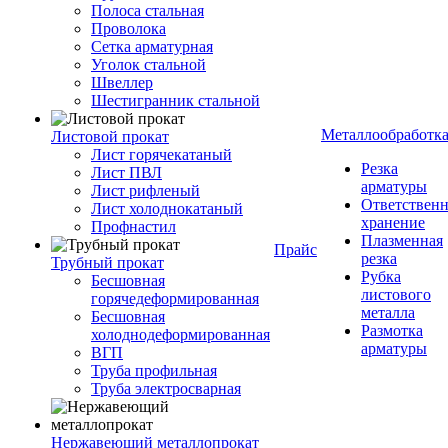
Полоса стальная
Проволока
Сетка арматурная
Уголок стальной
Швеллер
Шестигранник стальной
Металлообработк
Листовой прокат
Лист горячекатаный
Резка
Лист ПВЛ
арматуры
Лист рифленый
Ответствен
Лист холоднокатаный
хранение
Профнастил
Плазменная
Прайс
резка
Трубный прокат
Рубка
Бесшовная
листового
горячедеформированная
металла
Бесшовная
Размотка
холоднодеформированная
арматуры
ВГП
Труба профильная
Труба электросварная
Нержавеющий металлопрокат