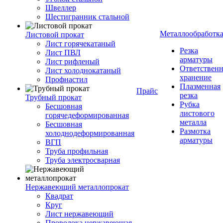
Швеллер
Шестигранник стальной
Металлообработк
Листовой прокат
Лист горячекатаный
Резка
Лист ПВЛ
арматуры
Лист рифленый
Ответствен
Лист холоднокатаный
хранение
Профнастил
Плазменная
Прайс
резка
Трубный прокат
Рубка
Бесшовная
листового
горячедеформированная
металла
Бесшовная
Размотка
холоднодеформированная
арматуры
ВГП
Труба профильная
Труба электросварная
Нержавеющий металлопрокат
Квадрат
Круг
Лист нержавеющий
Проволока нержавеющая