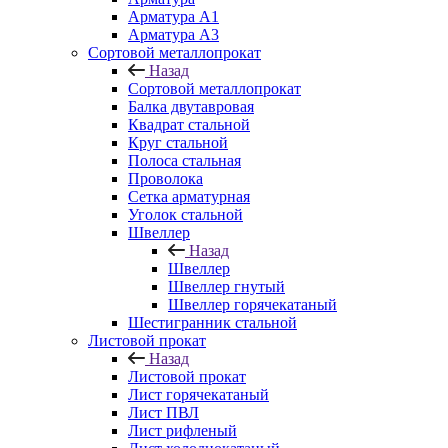
Арматура A1
Арматура А3
Сортовой металлопрокат
Назад
Сортовой металлопрокат
Балка двутавровая
Квадрат стальной
Круг стальной
Полоса стальная
Проволока
Сетка арматурная
Уголок стальной
Швеллер
Назад
Швеллер
Швеллер гнутый
Швеллер горячекатаный
Шестигранник стальной
Листовой прокат
Назад
Листовой прокат
Лист горячекатаный
Лист ПВЛ
Лист рифленый