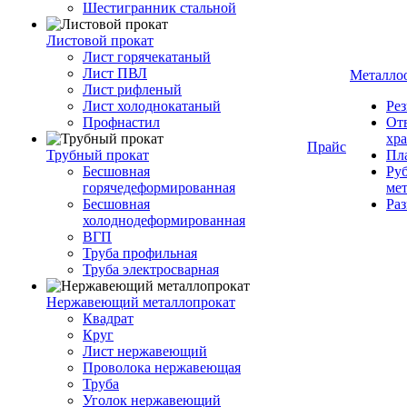
Шестигранник стальной
Листовой прокат
Лист горячекатаный
Лист ПВЛ
Металло
Лист рифленый
Лист холоднокатаный
Рез
Профнастил
От
хр
Прайс
Трубный прокат
Пла
Бесшовная
Руб
горячедеформированная
ме
Бесшовная
Ра
холоднодеформированная
ВГП
Труба профильная
Труба электросварная
Нержавеющий металлопрокат
Квадрат
Круг
Лист нержавеющий
Проволока нержавеющая
Труба
Уголок нержавеющий