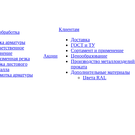
Клиентам
обработка
Доставка
ка арматуры
ГОСТ и ТУ
ветственное
Сортамент и применение
анение
Акции
Ценообразование
зменная резка
Производство металлоизделий
ка листового
проката
талла
Дополнительные материалы
змотка арматуры
Цвета RAL