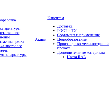
Клиентам
обработка
Доставка
ка арматуры
ГОСТ и ТУ
ветственное
Сортамент и применение
анение
Акции
Ценообразование
зменная резка
Производство металлоизделий
ка листового
проката
талла
Дополнительные материалы
змотка арматуры
Цвета RAL