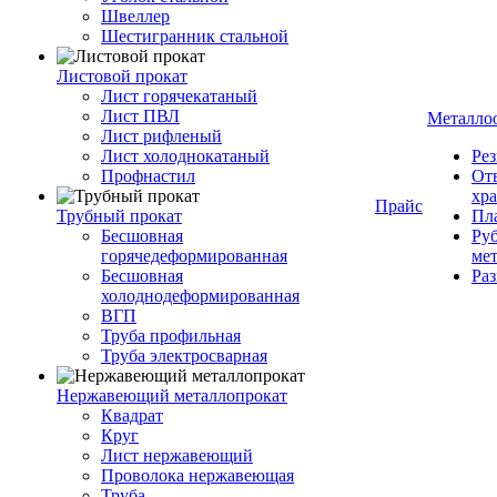
Швеллер
Шестигранник стальной
Листовой прокат
Лист горячекатаный
Лист ПВЛ
Металло
Лист рифленый
Лист холоднокатаный
Рез
Профнастил
От
хр
Прайс
Трубный прокат
Пла
Бесшовная
Руб
горячедеформированная
ме
Бесшовная
Ра
холоднодеформированная
ВГП
Труба профильная
Труба электросварная
Нержавеющий металлопрокат
Квадрат
Круг
Лист нержавеющий
Проволока нержавеющая
Труба