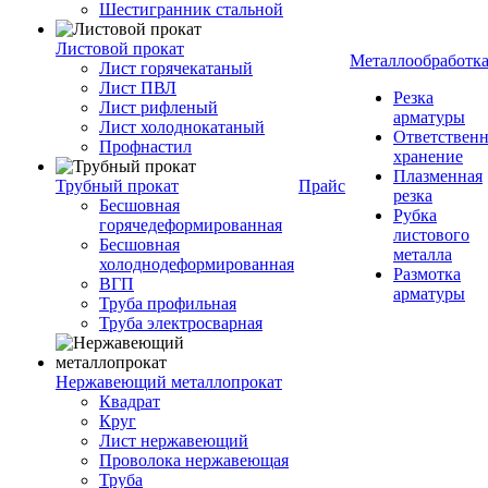
Шестигранник стальной
Листовой прокат
Металлообработк
Лист горячекатаный
Лист ПВЛ
Резка
Лист рифленый
арматуры
Лист холоднокатаный
Ответствен
Профнастил
хранение
Плазменная
Трубный прокат
Прайс
резка
Бесшовная
Рубка
горячедеформированная
листового
Бесшовная
металла
холоднодеформированная
Размотка
ВГП
арматуры
Труба профильная
Труба электросварная
Нержавеющий металлопрокат
Квадрат
Круг
Лист нержавеющий
Проволока нержавеющая
Труба