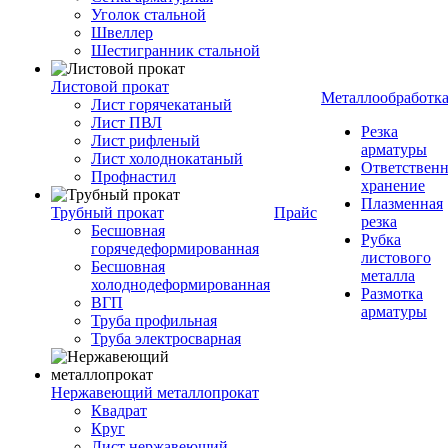
Уголок стальной
Швеллер
Шестигранник стальной
Листовой прокат
Металлообработк
Лист горячекатаный
Лист ПВЛ
Резка
Лист рифленый
арматуры
Лист холоднокатаный
Ответствен
Профнастил
хранение
Плазменная
Трубный прокат
Прайс
резка
Бесшовная
Рубка
горячедеформированная
листового
Бесшовная
металла
холоднодеформированная
Размотка
ВГП
арматуры
Труба профильная
Труба электросварная
Нержавеющий металлопрокат
Квадрат
Круг
Лист нержавеющий