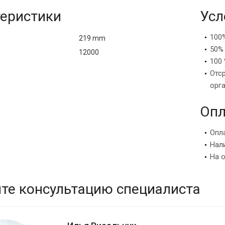
еристики
Усл
100
219 mm
50%
12000
100 
Отс
орг
Опл
Опл
Нал
На 
те консультацию специалиста