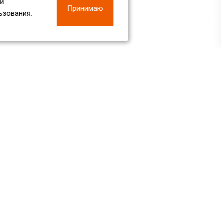
 и
Принимаю
ьзования.
Наши контакты
+7 (812) 438-38-27
Пн. – Пт.: с 9:00 до 18:00
г. Санкт-Петербург, Лиговский пр., д.
230
info@metbazaspb.ru