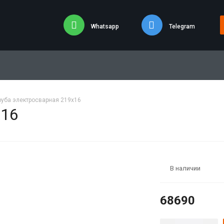
Whatsapp
Telegram
руба электросварная 219х16
х16
В наличии
68690