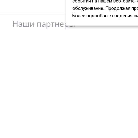
событий на нашем веб-сайте, 
обслуживание. Продолжая про
Более подробные сведения с
Наши партнеры
Компания
Каталог
О компании
Арматура
Сертификаты
Сортовой металлопрокат
Партнеры
Листовой прокат
Отзывы
Трубный прокат
Вакансии
Нержавеющий