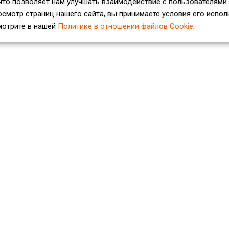
что позволяет нам улучшать взаимодействие с пользователями
смотр страниц нашего сайта, вы принимаете условия его испол
мотрите в нашей
Политике в отношении файлов Cookie
.
Услуги
Клиентам
Резка арматуры
Доставка
Ответственное хранение
Анкекта потребителя
Плазменная резка
ГОСТы и ТУ
Рубка листового металла
Сортамент и применение
Размотка арматуры
Особенности