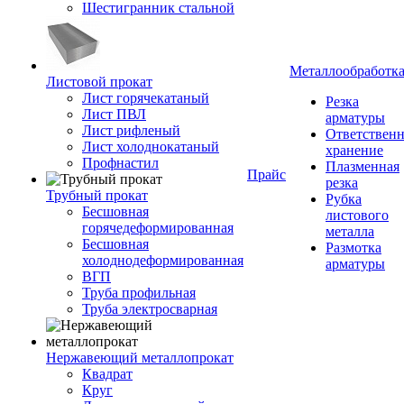
Шестигранник стальной
Металлообработк
Листовой прокат
Лист горячекатаный
Резка
Лист ПВЛ
арматуры
Лист рифленый
Ответствен
Лист холоднокатаный
хранение
Профнастил
Плазменная
Прайс
резка
Трубный прокат
Рубка
Бесшовная
листового
горячедеформированная
металла
Бесшовная
Размотка
холоднодеформированная
арматуры
ВГП
Труба профильная
Труба электросварная
Нержавеющий металлопрокат
Квадрат
Круг