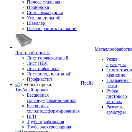
Полоса стальная
Проволока
Сетка арматурная
Уголок стальной
Швеллер
Шестигранник стальной
Металлообработк
Листовой прокат
Лист горячекатаный
Резка
Лист ПВЛ
арматуры
Лист рифленый
Ответствен
Лист холоднокатаный
хранение
Профнастил
Плазменная
Прайс
резка
Трубный прокат
Рубка
Бесшовная
листового
горячедеформированная
металла
Бесшовная
Размотка
холоднодеформированная
арматуры
ВГП
Труба профильная
Труба электросварная