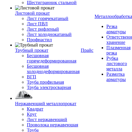
Шестигранник стальной
Листовой прокат
Металлообработк
Лист горячекатаный
Лист ПВЛ
Резка
Лист рифленый
арматуры
Лист холоднокатаный
Ответствен
Профнастил
хранение
Плазменная
Трубный прокат
Прайс
резка
Бесшовная
Рубка
горячедеформированная
листового
Бесшовная
металла
холоднодеформированная
Размотка
ВГП
арматуры
Труба профильная
Труба электросварная
Нержавеющий металлопрокат
Квадрат
Круг
Лист нержавеющий
Проволока нержавеющая
Труба