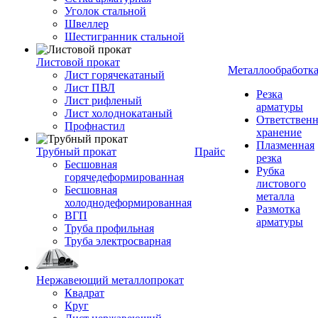
Уголок стальной
Швеллер
Шестигранник стальной
Листовой прокат
Металлообработк
Лист горячекатаный
Лист ПВЛ
Резка
Лист рифленый
арматуры
Лист холоднокатаный
Ответствен
Профнастил
хранение
Плазменная
Трубный прокат
Прайс
резка
Бесшовная
Рубка
горячедеформированная
листового
Бесшовная
металла
холоднодеформированная
Размотка
ВГП
арматуры
Труба профильная
Труба электросварная
Нержавеющий металлопрокат
Квадрат
Круг