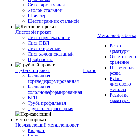
Сетка арматурная
Уголок стальной
Швеллер
Шестигранник стальной
Листовой прокат
Металлообработк
Лист горячекатаный
Лист ПВЛ
Резка
Лист рифленый
арматуры
Лист холоднокатаный
Ответствен
Профнастил
хранение
Плазменная
Трубный прокат
Прайс
резка
Бесшовная
Рубка
горячедеформированная
листового
Бесшовная
металла
холоднодеформированная
Размотка
ВГП
арматуры
Труба профильная
Труба электросварная
Нержавеющий металлопрокат
Квадрат
Круг