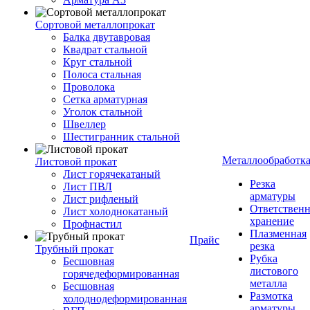
Сортовой металлопрокат
Балка двутавровая
Квадрат стальной
Круг стальной
Полоса стальная
Проволока
Сетка арматурная
Уголок стальной
Швеллер
Шестигранник стальной
Металлообработк
Листовой прокат
Лист горячекатаный
Резка
Лист ПВЛ
арматуры
Лист рифленый
Ответствен
Лист холоднокатаный
хранение
Профнастил
Плазменная
Прайс
резка
Трубный прокат
Рубка
Бесшовная
листового
горячедеформированная
металла
Бесшовная
Размотка
холоднодеформированная
арматуры