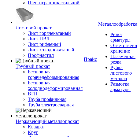
Шестигранник стальной
Металлообработк
Листовой прокат
Лист горячекатаный
Резка
Лист ПВЛ
арматуры
Лист рифленый
Ответствен
Лист холоднокатаный
хранение
Профнастил
Плазменная
Прайс
резка
Трубный прокат
Рубка
Бесшовная
листового
горячедеформированная
металла
Бесшовная
Размотка
холоднодеформированная
арматуры
ВГП
Труба профильная
Труба электросварная
Нержавеющий металлопрокат
Квадрат
Круг