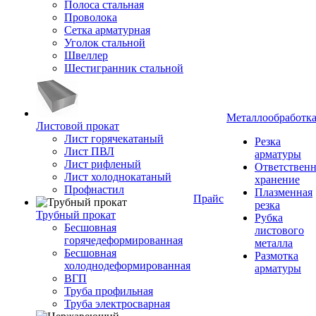
Полоса стальная
Проволока
Сетка арматурная
Уголок стальной
Швеллер
Шестигранник стальной
Металлообработк
Листовой прокат
Лист горячекатаный
Резка
Лист ПВЛ
арматуры
Лист рифленый
Ответствен
Лист холоднокатаный
хранение
Профнастил
Плазменная
Прайс
резка
Трубный прокат
Рубка
Бесшовная
листового
горячедеформированная
металла
Бесшовная
Размотка
холоднодеформированная
арматуры
ВГП
Труба профильная
Труба электросварная