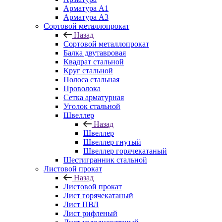
Арматура A1
Арматура А3
Сортовой металлопрокат
Назад
Сортовой металлопрокат
Балка двутавровая
Квадрат стальной
Круг стальной
Полоса стальная
Проволока
Сетка арматурная
Уголок стальной
Швеллер
Назад
Швеллер
Швеллер гнутый
Швеллер горячекатаный
Шестигранник стальной
Листовой прокат
Назад
Листовой прокат
Лист горячекатаный
Лист ПВЛ
Лист рифленый