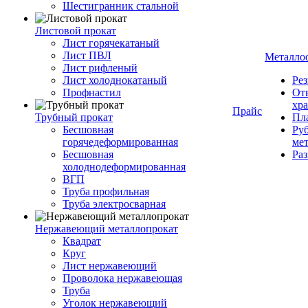
Шестигранник стальной
Листовой прокат
Лист горячекатаный
Лист ПВЛ
Металло
Лист рифленый
Лист холоднокатаный
Рез
Профнастил
От
хр
Прайс
Трубный прокат
Пла
Бесшовная
Руб
горячедеформированная
ме
Бесшовная
Ра
холоднодеформированная
ВГП
Труба профильная
Труба электросварная
Нержавеющий металлопрокат
Квадрат
Круг
Лист нержавеющий
Проволока нержавеющая
Труба
Уголок нержавеющий