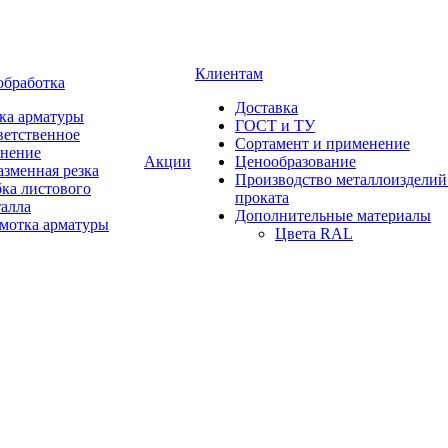
Клиентам
обработка
Доставка
ка арматуры
ГОСТ и ТУ
ветственное
Сортамент и применение
анение
Акции
Ценообразование
зменная резка
Производство металлоизделий
ка листового
проката
талла
Дополнительные материалы
змотка арматуры
Цвета RAL