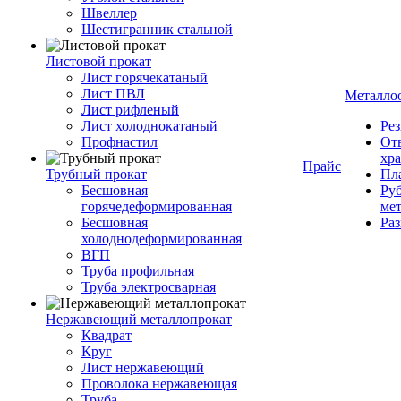
Швеллер
Шестигранник стальной
Листовой прокат
Лист горячекатаный
Лист ПВЛ
Металло
Лист рифленый
Лист холоднокатаный
Рез
Профнастил
От
хр
Прайс
Трубный прокат
Пла
Бесшовная
Руб
горячедеформированная
ме
Бесшовная
Ра
холоднодеформированная
ВГП
Труба профильная
Труба электросварная
Нержавеющий металлопрокат
Квадрат
Круг
Лист нержавеющий
Проволока нержавеющая
Труба