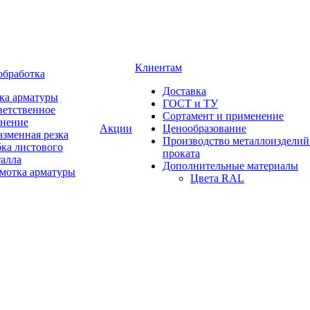
Клиентам
обработка
Доставка
ка арматуры
ГОСТ и ТУ
ветственное
Сортамент и применение
анение
Акции
Ценообразование
зменная резка
Производство металлоизделий
ка листового
проката
талла
Дополнительные материалы
змотка арматуры
Цвета RAL