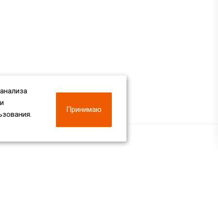
 анализа
 и
Принимаю
ьзования.