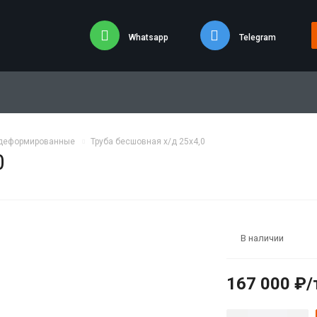
Whatsapp
Telegram
одеформированные
Труба бесшовная х/д 25х4,0
0
В наличии
167 000 ₽/