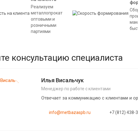
фо
Реализуем
Сбо
металлопрокат
про
оптовыми и
мак
розничными
быс
партиями
те консультацию специалиста
Илья Висальчук
Менеджер по работе с клиентами
Отвечает за коммуникацию с клиентами и 
info@metbazaspb.ru
+7 (812) 438-