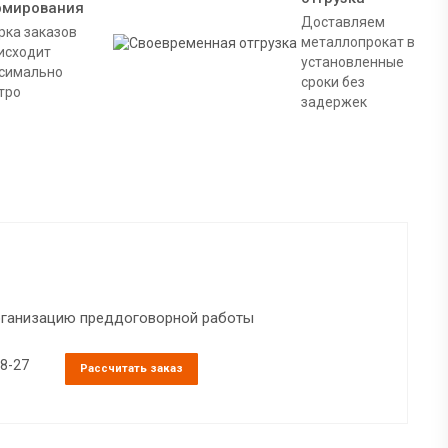
рмирования
Доставляем
рка заказов
металлопрокат в
исходит
установленные
симально
сроки без
тро
задержек
организацию преддоговорной работы
38-27
Рассчитать заказ