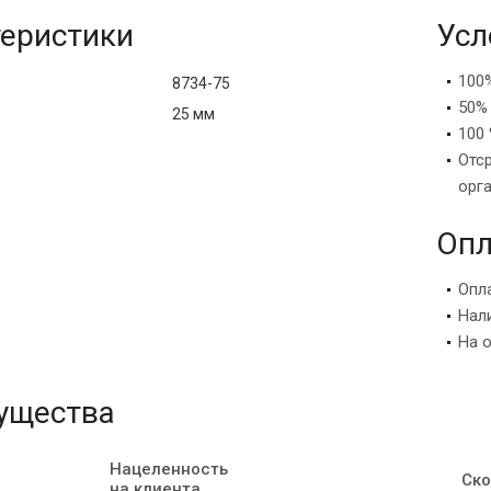
еристики
Усл
100
8734-75
50%
25 мм
100 
Отс
орг
Опл
Опл
Нал
На 
ущества
Нацеленность
Ско
на клиента