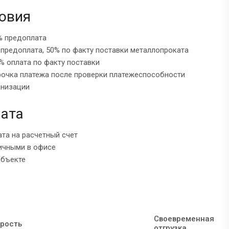
овия
% предоплата
 предоплата, 50% по факту поставки металлопроката
% оплата по факту поставки
рочка платежа после проверки платежеспособности
анизации
ата
ата на расчетный счет
ичными в офисе
объекте
Своевременная
рость
отгрузка