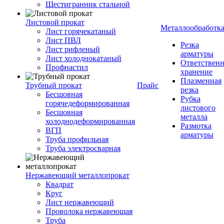
Шестигранник стальной
Листовой прокат
Металлообработк
Лист горячекатаный
Лист ПВЛ
Резка
Лист рифленый
арматуры
Лист холоднокатаный
Ответствен
Профнастил
хранение
Плазменная
Трубный прокат
Прайс
резка
Бесшовная
Рубка
горячедеформированная
листового
Бесшовная
металла
холоднодеформированная
Размотка
ВГП
арматуры
Труба профильная
Труба электросварная
Нержавеющий металлопрокат
Квадрат
Круг
Лист нержавеющий
Проволока нержавеющая
Труба