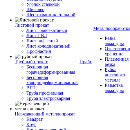
Уголок стальной
Швеллер
Шестигранник стальной
Листовой прокат
Металлообработк
Лист горячекатаный
Лист ПВЛ
Резка
Лист рифленый
арматуры
Лист холоднокатаный
Ответствен
Профнастил
хранение
Плазменная
Трубный прокат
Прайс
резка
Бесшовная
Рубка
горячедеформированная
листового
Бесшовная
металла
холоднодеформированная
Размотка
ВГП
арматуры
Труба профильная
Труба электросварная
Нержавеющий металлопрокат
Квадрат
Круг
Лист нержавеющий