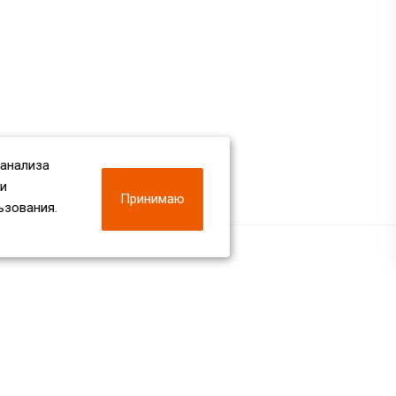
 анализа
 и
Принимаю
ьзования.