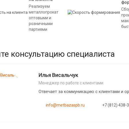
фо
Реализуем
Сбо
металлопрокат
про
оптовыми и
мак
розничными
быс
партиями
те консультацию специалиста
Илья Висальчук
Менеджер по работе с клиентами
Отвечает за коммуникацию с клиентами и 
info@metbazaspb.ru
+7 (812) 438-