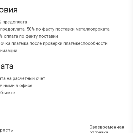
овия
% предоплата
 предоплата, 50% по факту поставки металлопроката
% оплата по факту поставки
рочка платежа после проверки платежеспособности
анизации
ата
ата на расчетный счет
ичными в офисе
объекте
Своевременная
рость
отгрузка