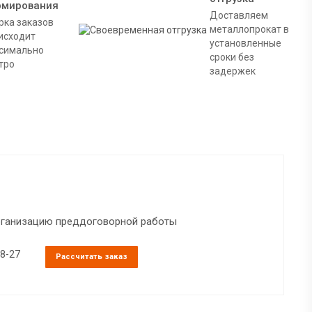
рмирования
Доставляем
рка заказов
металлопрокат в
исходит
установленные
симально
сроки без
тро
задержек
организацию преддоговорной работы
38-27
Рассчитать заказ