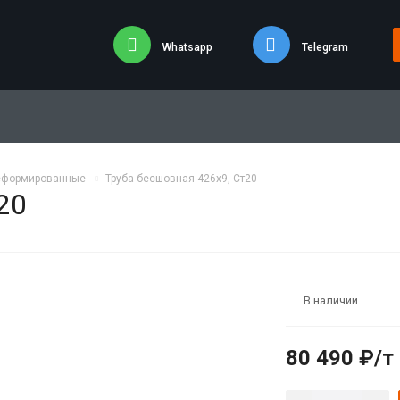
Whatsapp
Telegram
еформированные
Труба бесшовная 426х9, Ст20
20
В наличии
80 490 ₽/т