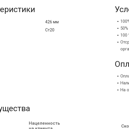
еристики
Усл
100
426 мм
50%
Ст20
100 
Отс
орг
Опл
Опл
Нал
На 
ущества
Нацеленность
Ско
на клиента