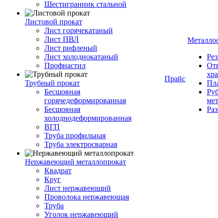
Шестигранник стальной
Листовой прокат
Лист горячекатаный
Лист ПВЛ
Металло
Лист рифленый
Лист холоднокатаный
Рез
Профнастил
От
хр
Прайс
Трубный прокат
Пла
Бесшовная
Руб
горячедеформированная
ме
Бесшовная
Ра
холоднодеформированная
ВГП
Труба профильная
Труба электросварная
Нержавеющий металлопрокат
Квадрат
Круг
Лист нержавеющий
Проволока нержавеющая
Труба
Уголок нержавеющий