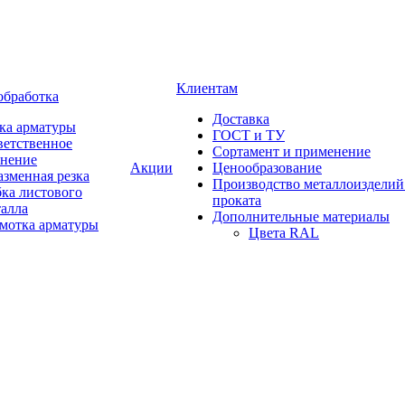
Клиентам
обработка
Доставка
ка арматуры
ГОСТ и ТУ
ветственное
Сортамент и применение
анение
Акции
Ценообразование
зменная резка
Производство металлоизделий
ка листового
проката
талла
Дополнительные материалы
змотка арматуры
Цвета RAL