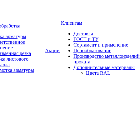
Клиентам
обработка
Доставка
ка арматуры
ГОСТ и ТУ
ветственное
Сортамент и применение
анение
Акции
Ценообразование
зменная резка
Производство металлоизделий
ка листового
проката
талла
Дополнительные материалы
змотка арматуры
Цвета RAL