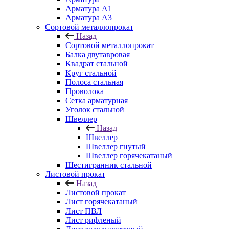
Арматура A1
Арматура А3
Сортовой металлопрокат
Назад
Сортовой металлопрокат
Балка двутавровая
Квадрат стальной
Круг стальной
Полоса стальная
Проволока
Сетка арматурная
Уголок стальной
Швеллер
Назад
Швеллер
Швеллер гнутый
Швеллер горячекатаный
Шестигранник стальной
Листовой прокат
Назад
Листовой прокат
Лист горячекатаный
Лист ПВЛ
Лист рифленый