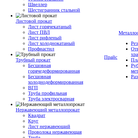
Швеллер
Шестигранник стальной
Листовой прокат
Лист горячекатаный
Лист ПВЛ
Металло
Лист рифленый
Лист холоднокатаный
Рез
Профнастил
От
хр
Прайс
Трубный прокат
Пла
Бесшовная
Руб
горячедеформированная
ме
Бесшовная
Ра
холоднодеформированная
ВГП
Труба профильная
Труба электросварная
Нержавеющий металлопрокат
Квадрат
Круг
Лист нержавеющий
Проволока нержавеющая
Труба