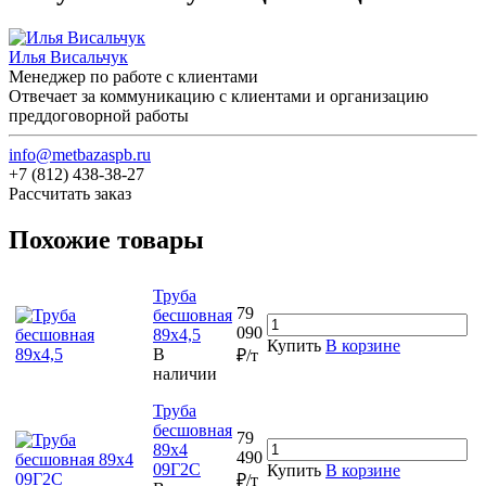
Илья Висальчук
Менеджер по работе с клиентами
Отвечает за коммуникацию с клиентами и организацию
преддоговорной работы
info@metbazaspb.ru
+7 (812) 438-38-27
Рассчитать заказ
Похожие товары
Труба
79
бесшовная
090
89х4,5
Купить
В корзине
В
₽/т
наличии
Труба
бесшовная
79
89х4
490
09Г2С
Купить
В корзине
₽/т