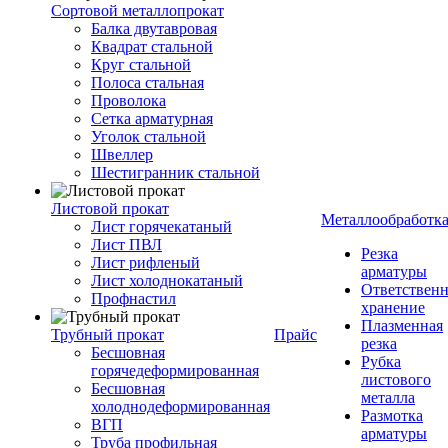
Сортовой металлопрокат
Балка двутавровая
Квадрат стальной
Круг стальной
Полоса стальная
Проволока
Сетка арматурная
Уголок стальной
Швеллер
Шестигранник стальной
Листовой прокат
Металлообработк
Лист горячекатаный
Лист ПВЛ
Резка
Лист рифленый
арматуры
Лист холоднокатаный
Ответствен
Профнастил
хранение
Плазменная
Трубный прокат
Прайс
резка
Бесшовная
Рубка
горячедеформированная
листового
Бесшовная
металла
холоднодеформированная
Размотка
ВГП
арматуры
Труба профильная