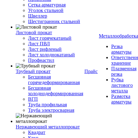
Сетка арматурная
Уголок стальной
Швеллер
Шестигранник стальной
Листовой прокат
Металлообработк
Лист горячекатаный
Лист ПВЛ
Резка
Лист рифленый
арматуры
Лист холоднокатаный
Ответствен
Профнастил
хранение
Плазменная
Трубный прокат
Прайс
резка
Бесшовная
Рубка
горячедеформированная
листового
Бесшовная
металла
холоднодеформированная
Размотка
ВГП
арматуры
Труба профильная
Труба электросварная
Нержавеющий металлопрокат
Квадрат
Круг