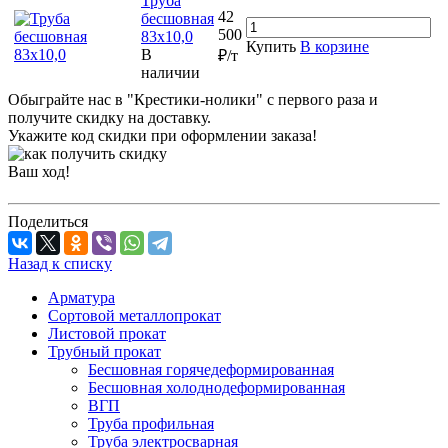
Труба
42
бесшовная
500
83х10,0
Купить
В корзине
В
₽/т
наличии
Обыграйте нас в "Крестики-нолики" с первого раза и
получите скидку на доставку.
Укажите код скидки при оформлении заказа!
Ваш ход!
Поделиться
Назад к списку
Арматура
Сортовой металлопрокат
Листовой прокат
Трубный прокат
Бесшовная горячедеформированная
Бесшовная холоднодеформированная
ВГП
Труба профильная
Труба электросварная