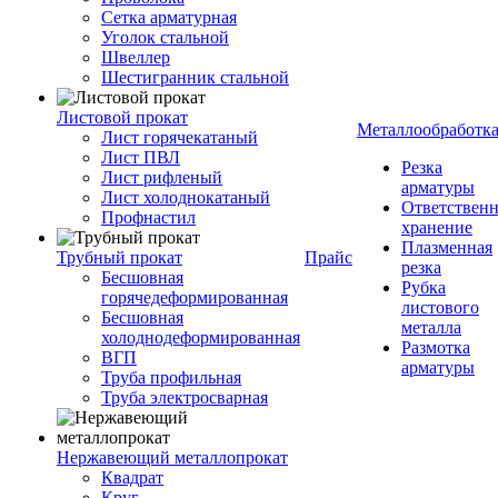
Сетка арматурная
Уголок стальной
Швеллер
Шестигранник стальной
Листовой прокат
Металлообработк
Лист горячекатаный
Лист ПВЛ
Резка
Лист рифленый
арматуры
Лист холоднокатаный
Ответствен
Профнастил
хранение
Плазменная
Трубный прокат
Прайс
резка
Бесшовная
Рубка
горячедеформированная
листового
Бесшовная
металла
холоднодеформированная
Размотка
ВГП
арматуры
Труба профильная
Труба электросварная
Нержавеющий металлопрокат
Квадрат
Круг