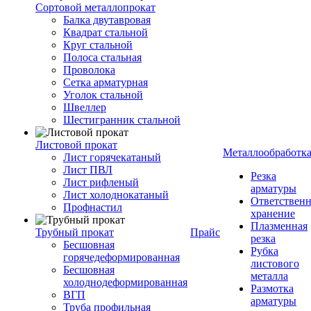
Сортовой металлопрокат
Балка двутавровая
Квадрат стальной
Круг стальной
Полоса стальная
Проволока
Сетка арматурная
Уголок стальной
Швеллер
Шестигранник стальной
Листовой прокат
Металлообработк
Лист горячекатаный
Лист ПВЛ
Резка
Лист рифленый
арматуры
Лист холоднокатаный
Ответствен
Профнастил
хранение
Плазменная
Трубный прокат
Прайс
резка
Бесшовная
Рубка
горячедеформированная
листового
Бесшовная
металла
холоднодеформированная
Размотка
ВГП
арматуры
Труба профильная