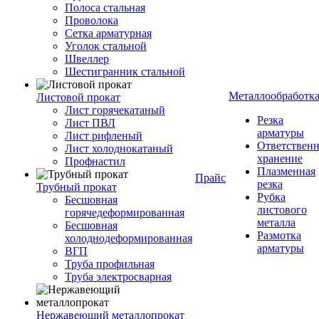
Полоса стальная
Проволока
Сетка арматурная
Уголок стальной
Швеллер
Шестигранник стальной
Металлообработк
Листовой прокат
Лист горячекатаный
Резка
Лист ПВЛ
арматуры
Лист рифленый
Ответствен
Лист холоднокатаный
хранение
Профнастил
Плазменная
Прайс
резка
Трубный прокат
Рубка
Бесшовная
листового
горячедеформированная
металла
Бесшовная
Размотка
холоднодеформированная
арматуры
ВГП
Труба профильная
Труба электросварная
Нержавеющий металлопрокат