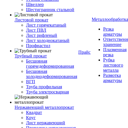
Швеллер
Шестигранник стальной
Металлообработк
Листовой прокат
Лист горячекатаный
Резка
Лист ПВЛ
арматуры
Лист рифленый
Ответствен
Лист холоднокатаный
хранение
Профнастил
Плазменная
Прайс
резка
Трубный прокат
Рубка
Бесшовная
листового
горячедеформированная
металла
Бесшовная
Размотка
холоднодеформированная
арматуры
ВГП
Труба профильная
Труба электросварная
Нержавеющий металлопрокат
Квадрат
Круг
Лист нержавеющий
Проволока нержавеющая