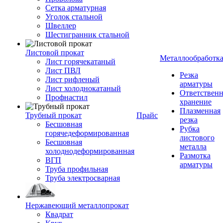
Сетка арматурная
Уголок стальной
Швеллер
Шестигранник стальной
Листовой прокат
Металлообработк
Лист горячекатаный
Лист ПВЛ
Резка
Лист рифленый
арматуры
Лист холоднокатаный
Ответствен
Профнастил
хранение
Плазменная
Трубный прокат
Прайс
резка
Бесшовная
Рубка
горячедеформированная
листового
Бесшовная
металла
холоднодеформированная
Размотка
ВГП
арматуры
Труба профильная
Труба электросварная
Нержавеющий металлопрокат
Квадрат