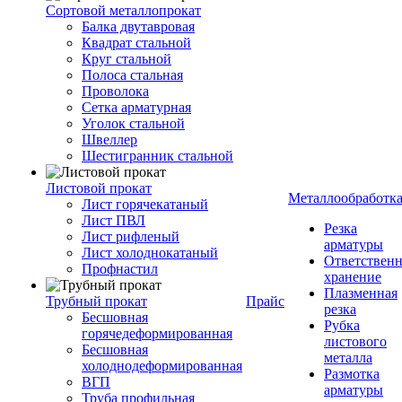
Сортовой металлопрокат
Балка двутавровая
Квадрат стальной
Круг стальной
Полоса стальная
Проволока
Сетка арматурная
Уголок стальной
Швеллер
Шестигранник стальной
Листовой прокат
Металлообработк
Лист горячекатаный
Лист ПВЛ
Резка
Лист рифленый
арматуры
Лист холоднокатаный
Ответствен
Профнастил
хранение
Плазменная
Трубный прокат
Прайс
резка
Бесшовная
Рубка
горячедеформированная
листового
Бесшовная
металла
холоднодеформированная
Размотка
ВГП
арматуры
Труба профильная