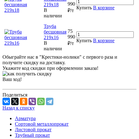
990
219х18
Купить
В корзине
В
₽/т
наличии
Труба
75
бесшовная
990
219х16
Купить
В корзине
В
₽/т
наличии
Обыграйте нас в "Крестики-нолики" с первого раза и
получите скидку на доставку.
Укажите код скидки при оформлении заказа!
Ваш ход!
Поделиться
Назад к списку
Арматура
Сортовой металлопрокат
Листовой прокат
Трубный прокат