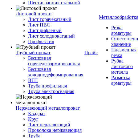
Шестигранник стальной
Листовой прокат
Металлообработк
Лист горячекатаный
Лист ПВЛ
Резка
Лист рифленый
арматуры
Лист холоднокатаный
Ответствен
Профнастил
хранение
Плазменная
Трубный прокат
Прайс
резка
Бесшовная
Рубка
горячедеформированная
листового
Бесшовная
металла
холоднодеформированная
Размотка
ВГП
арматуры
Труба профильная
Труба электросварная
Нержавеющий металлопрокат
Квадрат
Круг
Лист нержавеющий
Проволока нержавеющая
Труба