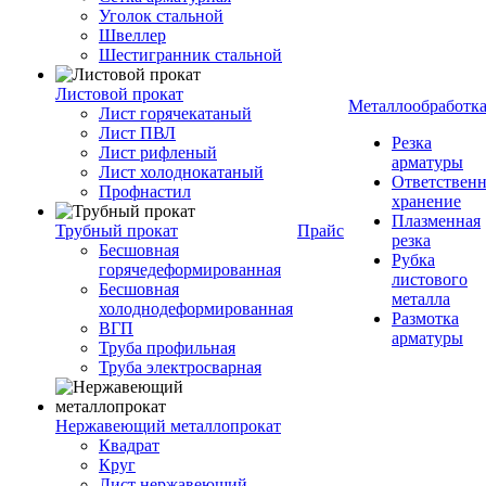
Уголок стальной
Швеллер
Шестигранник стальной
Листовой прокат
Металлообработк
Лист горячекатаный
Лист ПВЛ
Резка
Лист рифленый
арматуры
Лист холоднокатаный
Ответствен
Профнастил
хранение
Плазменная
Трубный прокат
Прайс
резка
Бесшовная
Рубка
горячедеформированная
листового
Бесшовная
металла
холоднодеформированная
Размотка
ВГП
арматуры
Труба профильная
Труба электросварная
Нержавеющий металлопрокат
Квадрат
Круг
Лист нержавеющий