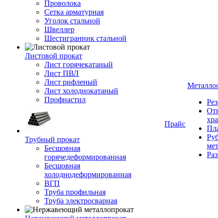
Проволока
Сетка арматурная
Уголок стальной
Швеллер
Шестигранник стальной
Листовой прокат
Лист горячекатаный
Лист ПВЛ
Лист рифленый
Металло
Лист холоднокатаный
Профнастил
Рез
От
хр
Прайс
Пла
Руб
Трубный прокат
ме
Бесшовная
Ра
горячедеформированная
Бесшовная
холоднодеформированная
ВГП
Труба профильная
Труба электросварная