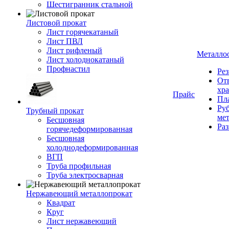
Шестигранник стальной
Листовой прокат
Лист горячекатаный
Лист ПВЛ
Лист рифленый
Металло
Лист холоднокатаный
Профнастил
Рез
От
хр
Прайс
Пла
Руб
Трубный прокат
ме
Бесшовная
Ра
горячедеформированная
Бесшовная
холоднодеформированная
ВГП
Труба профильная
Труба электросварная
Нержавеющий металлопрокат
Квадрат
Круг
Лист нержавеющий