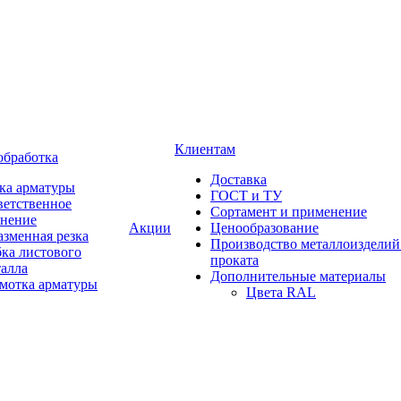
Клиентам
обработка
Доставка
ка арматуры
ГОСТ и ТУ
ветственное
Сортамент и применение
анение
Акции
Ценообразование
зменная резка
Производство металлоизделий
ка листового
проката
талла
Дополнительные материалы
змотка арматуры
Цвета RAL