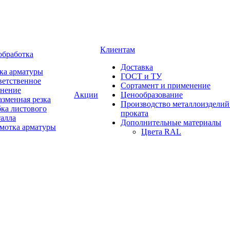
Клиентам
обработка
Доставка
ка арматуры
ГОСТ и ТУ
ветственное
Сортамент и применение
анение
Акции
Ценообразование
зменная резка
Производство металлоизделий
ка листового
проката
талла
Дополнительные материалы
змотка арматуры
Цвета RAL