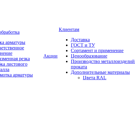
Клиентам
обработка
Доставка
ка арматуры
ГОСТ и ТУ
ветственное
Сортамент и применение
анение
Акции
Ценообразование
зменная резка
Производство металлоизделий
ка листового
проката
талла
Дополнительные материалы
змотка арматуры
Цвета RAL