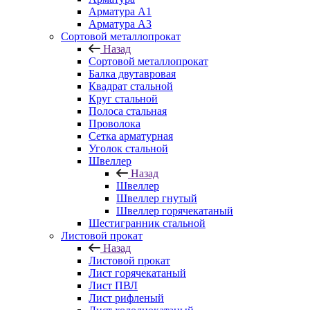
Арматура A1
Арматура А3
Сортовой металлопрокат
Назад
Сортовой металлопрокат
Балка двутавровая
Квадрат стальной
Круг стальной
Полоса стальная
Проволока
Сетка арматурная
Уголок стальной
Швеллер
Назад
Швеллер
Швеллер гнутый
Швеллер горячекатаный
Шестигранник стальной
Листовой прокат
Назад
Листовой прокат
Лист горячекатаный
Лист ПВЛ
Лист рифленый