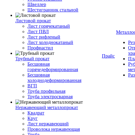
Швеллер
Шестигранник стальной
Листовой прокат
Лист горячекатаный
Лист ПВЛ
Металло
Лист рифленый
Лист холоднокатаный
Рез
Профнастил
От
хр
Прайс
Трубный прокат
Пла
Бесшовная
Руб
горячедеформированная
ме
Бесшовная
Ра
холоднодеформированная
ВГП
Труба профильная
Труба электросварная
Нержавеющий металлопрокат
Квадрат
Круг
Лист нержавеющий
Проволока нержавеющая
Труба