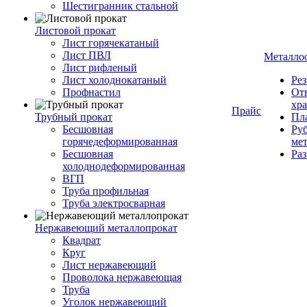
Шестигранник стальной
Листовой прокат
Лист горячекатаный
Лист ПВЛ
Металло
Лист рифленый
Лист холоднокатаный
Рез
Профнастил
От
хр
Прайс
Трубный прокат
Пла
Бесшовная
Руб
горячедеформированная
ме
Бесшовная
Ра
холоднодеформированная
ВГП
Труба профильная
Труба электросварная
Нержавеющий металлопрокат
Квадрат
Круг
Лист нержавеющий
Проволока нержавеющая
Труба
Уголок нержавеющий