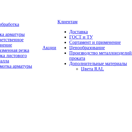
Клиентам
обработка
Доставка
ка арматуры
ГОСТ и ТУ
ветственное
Сортамент и применение
анение
Акции
Ценообразование
зменная резка
Производство металлоизделий
ка листового
проката
талла
Дополнительные материалы
змотка арматуры
Цвета RAL