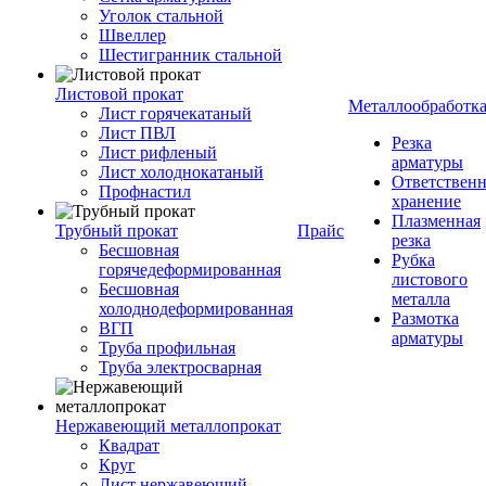
Уголок стальной
Швеллер
Шестигранник стальной
Листовой прокат
Металлообработк
Лист горячекатаный
Лист ПВЛ
Резка
Лист рифленый
арматуры
Лист холоднокатаный
Ответствен
Профнастил
хранение
Плазменная
Трубный прокат
Прайс
резка
Бесшовная
Рубка
горячедеформированная
листового
Бесшовная
металла
холоднодеформированная
Размотка
ВГП
арматуры
Труба профильная
Труба электросварная
Нержавеющий металлопрокат
Квадрат
Круг
Лист нержавеющий