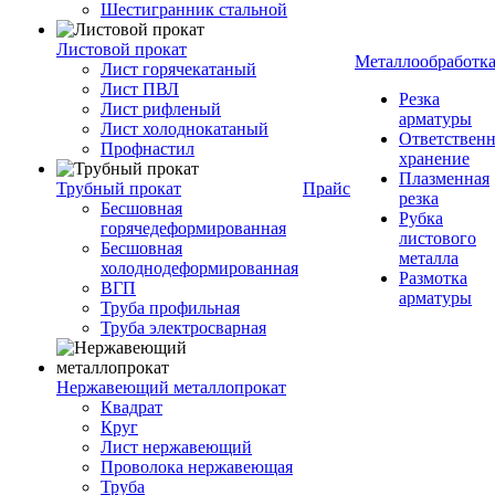
Шестигранник стальной
Листовой прокат
Металлообработк
Лист горячекатаный
Лист ПВЛ
Резка
Лист рифленый
арматуры
Лист холоднокатаный
Ответствен
Профнастил
хранение
Плазменная
Трубный прокат
Прайс
резка
Бесшовная
Рубка
горячедеформированная
листового
Бесшовная
металла
холоднодеформированная
Размотка
ВГП
арматуры
Труба профильная
Труба электросварная
Нержавеющий металлопрокат
Квадрат
Круг
Лист нержавеющий
Проволока нержавеющая
Труба