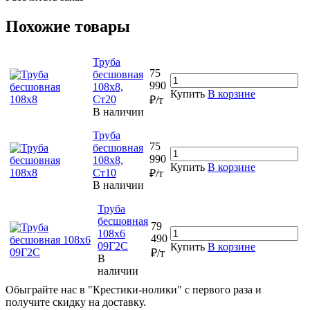
Похожие товары
Труба
75
бесшовная
990
108х8,
Купить
В корзине
Ст20
₽/т
В наличии
Труба
75
бесшовная
990
108х8,
Купить
В корзине
Ст10
₽/т
В наличии
Труба
бесшовная
79
108х6
490
09Г2С
Купить
В корзине
₽/т
В
наличии
Обыграйте нас в "Крестики-нолики" с первого раза и
получите скидку на доставку.