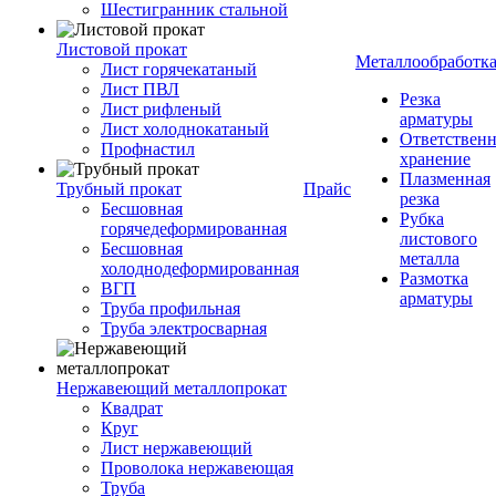
Шестигранник стальной
Листовой прокат
Металлообработк
Лист горячекатаный
Лист ПВЛ
Резка
Лист рифленый
арматуры
Лист холоднокатаный
Ответствен
Профнастил
хранение
Плазменная
Трубный прокат
Прайс
резка
Бесшовная
Рубка
горячедеформированная
листового
Бесшовная
металла
холоднодеформированная
Размотка
ВГП
арматуры
Труба профильная
Труба электросварная
Нержавеющий металлопрокат
Квадрат
Круг
Лист нержавеющий
Проволока нержавеющая
Труба