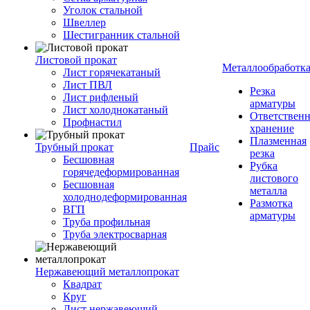
Уголок стальной
Швеллер
Шестигранник стальной
Листовой прокат
Металлообработк
Лист горячекатаный
Лист ПВЛ
Резка
Лист рифленый
арматуры
Лист холоднокатаный
Ответствен
Профнастил
хранение
Плазменная
Трубный прокат
Прайс
резка
Бесшовная
Рубка
горячедеформированная
листового
Бесшовная
металла
холоднодеформированная
Размотка
ВГП
арматуры
Труба профильная
Труба электросварная
Нержавеющий металлопрокат
Квадрат
Круг
Лист нержавеющий