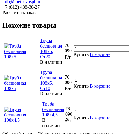
info@metbazaspb.ru
+7 (812) 438-38-27
Рассчитать заказ
Похожие товары
Труба
76
бесшовная
090
108х5,
Купить
В корзине
Ст20
₽/т
В наличии
Труба
76
бесшовная
090
108х5,
Купить
В корзине
Ст10
₽/т
В наличии
Труба
76
бесшовная
090
108х4,5
Купить
В корзине
В
₽/т
наличии
Обыграйте нас в "Крестики-нолики" с первого раза и