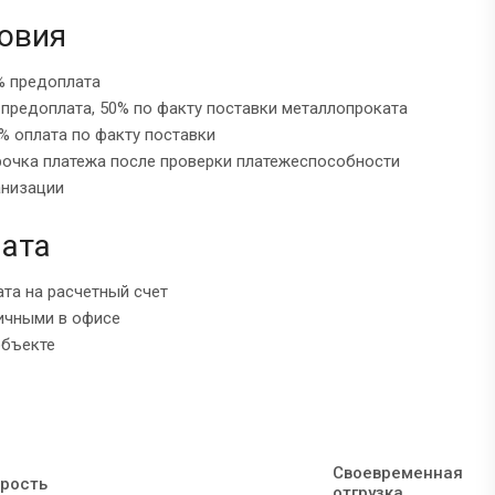
овия
% предоплата
 предоплата, 50% по факту поставки металлопроката
% оплата по факту поставки
рочка платежа после проверки платежеспособности
анизации
ата
ата на расчетный счет
ичными в офисе
объекте
Своевременная
рость
отгрузка