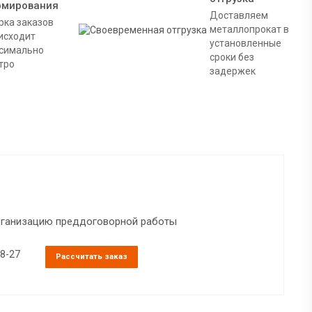
рмирования
Доставляем
рка заказов
металлопрокат в
исходит
установленные
симально
сроки без
тро
задержек
организацию преддоговорной работы
38-27
Рассчитать заказ