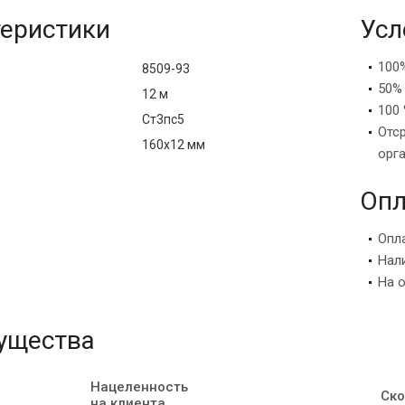
еристики
Усл
100
8509-93
50%
12 м
100 
Ст3пс5
Отс
160х12 мм
орг
Опл
Опл
Нал
На 
ущества
Нацеленность
Ско
на клиента