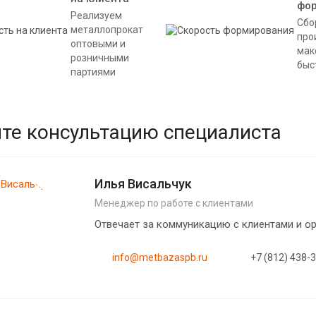
фо
Реализуем
Сбо
металлопрокат
про
оптовыми и
мак
розничными
быс
партиями
те консультацию специалиста
Илья Висальчук
Менеджер по работе с клиентами
Отвечает за коммуникацию с клиентами и 
info@metbazaspb.ru
+7 (812) 438-