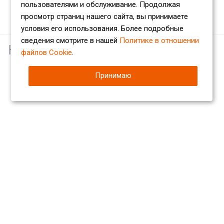
пользователями и обслуживание. Продолжая
просмотр страниц нашего сайта, вы принимаете
условия его использования. Более подробные
сведения смотрите в нашей
Политике в отношении
Наши партнеры
файлов Cookie
.
Принимаю
Компания
О компании
Сертификаты
Партнеры
Отзывы
Вакансии