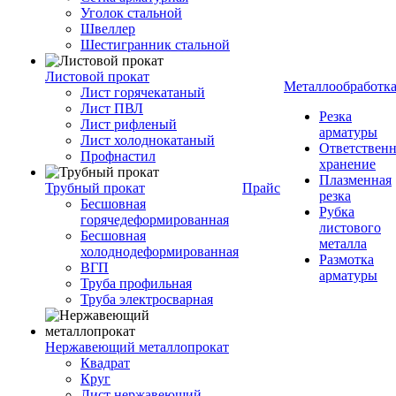
Уголок стальной
Швеллер
Шестигранник стальной
Листовой прокат
Металлообработк
Лист горячекатаный
Лист ПВЛ
Резка
Лист рифленый
арматуры
Лист холоднокатаный
Ответствен
Профнастил
хранение
Плазменная
Трубный прокат
Прайс
резка
Бесшовная
Рубка
горячедеформированная
листового
Бесшовная
металла
холоднодеформированная
Размотка
ВГП
арматуры
Труба профильная
Труба электросварная
Нержавеющий металлопрокат
Квадрат
Круг
Лист нержавеющий