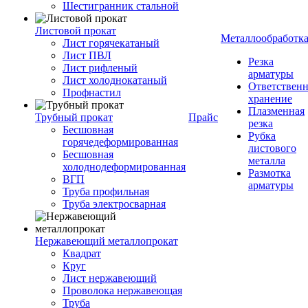
Шестигранник стальной
Листовой прокат
Металлообработк
Лист горячекатаный
Лист ПВЛ
Резка
Лист рифленый
арматуры
Лист холоднокатаный
Ответствен
Профнастил
хранение
Плазменная
Трубный прокат
Прайс
резка
Бесшовная
Рубка
горячедеформированная
листового
Бесшовная
металла
холоднодеформированная
Размотка
ВГП
арматуры
Труба профильная
Труба электросварная
Нержавеющий металлопрокат
Квадрат
Круг
Лист нержавеющий
Проволока нержавеющая
Труба