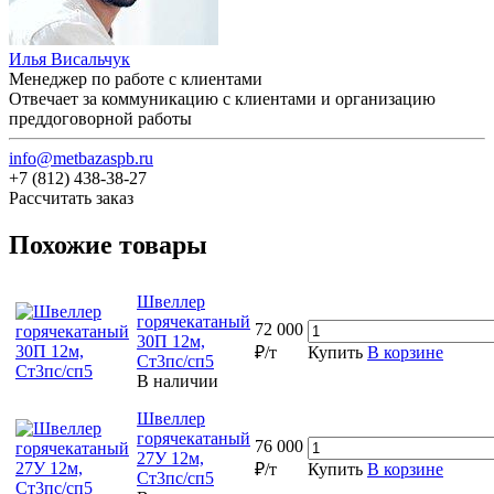
Илья Висальчук
Менеджер по работе с клиентами
Отвечает за коммуникацию с клиентами и организацию
преддоговорной работы
info@metbazaspb.ru
+7 (812) 438-38-27
Рассчитать заказ
Похожие товары
Швеллер
горячекатаный
72 000
30П 12м,
₽/т
Купить
В корзине
Ст3пс/сп5
В наличии
Швеллер
горячекатаный
76 000
27У 12м,
₽/т
Купить
В корзине
Ст3пс/сп5