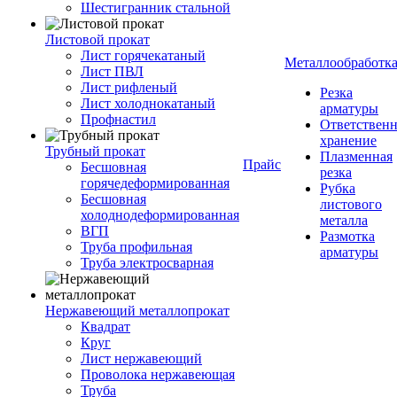
Шестигранник стальной
Листовой прокат
Лист горячекатаный
Металлообработк
Лист ПВЛ
Лист рифленый
Резка
Лист холоднокатаный
арматуры
Профнастил
Ответствен
хранение
Трубный прокат
Плазменная
Прайс
Бесшовная
резка
горячедеформированная
Рубка
Бесшовная
листового
холоднодеформированная
металла
ВГП
Размотка
Труба профильная
арматуры
Труба электросварная
Нержавеющий металлопрокат
Квадрат
Круг
Лист нержавеющий
Проволока нержавеющая
Труба