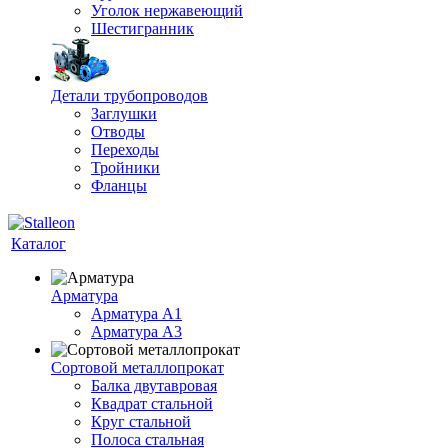
Уголок нержавеющий
Шестигранник
Детали трубопроводов
Заглушки
Отводы
Переходы
Тройники
Фланцы
Каталог
Арматура
Арматура A1
Арматура А3
Сортовой металлопрокат
Балка двутавровая
Квадрат стальной
Круг стальной
Полоса стальная