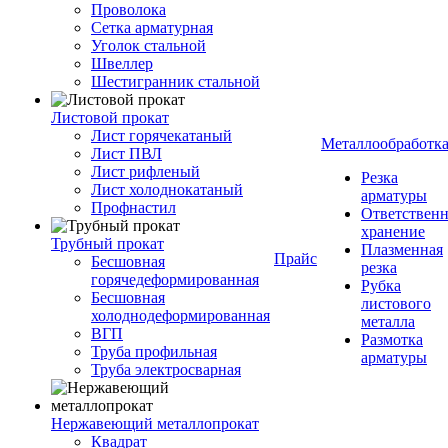
Проволока
Сетка арматурная
Уголок стальной
Швеллер
Шестигранник стальной
Листовой прокат
Лист горячекатаный
Металлообработк
Лист ПВЛ
Лист рифленый
Резка
Лист холоднокатаный
арматуры
Профнастил
Ответствен
хранение
Трубный прокат
Плазменная
Прайс
Бесшовная
резка
горячедеформированная
Рубка
Бесшовная
листового
холоднодеформированная
металла
ВГП
Размотка
Труба профильная
арматуры
Труба электросварная
Нержавеющий металлопрокат
Квадрат