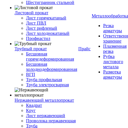
Шестигранник стальной
Листовой прокат
Металлообработк
Лист горячекатаный
Лист ПВЛ
Резка
Лист рифленый
арматуры
Лист холоднокатаный
Ответствен
Профнастил
хранение
Плазменная
Трубный прокат
Прайс
резка
Бесшовная
Рубка
горячедеформированная
листового
Бесшовная
металла
холоднодеформированная
Размотка
ВГП
арматуры
Труба профильная
Труба электросварная
Нержавеющий металлопрокат
Квадрат
Круг
Лист нержавеющий
Проволока нержавеющая
Труба