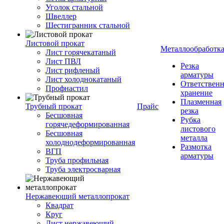
Уголок стальной
Швеллер
Шестигранник стальной
Листовой прокат
Металлообработк
Лист горячекатаный
Лист ПВЛ
Резка
Лист рифленый
арматуры
Лист холоднокатаный
Ответствен
Профнастил
хранение
Плазменная
Трубный прокат
Прайс
резка
Бесшовная
Рубка
горячедеформированная
листового
Бесшовная
металла
холоднодеформированная
Размотка
ВГП
арматуры
Труба профильная
Труба электросварная
Нержавеющий металлопрокат
Квадрат
Круг
Лист нержавеющий