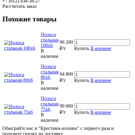
+7 (812) 438-38-27
Рассчитать заказ
Похожие товары
Полоса
стальная
96 200
100х6
₽/т
Купить
В корзине
В
наличии
Полоса
стальная
94 800
80х6
₽/т
Купить
В корзине
В
наличии
Полоса
стальная
99 000
75х6
₽/т
Купить
В корзине
В
наличии
Обыграйте нас в "Крестики-нолики" с первого раза и
получите скидку на доставку.