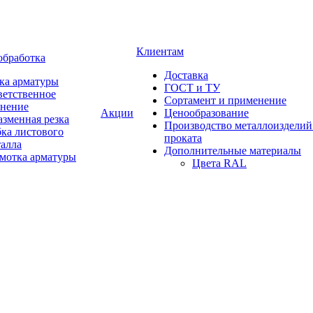
Клиентам
обработка
Доставка
ка арматуры
ГОСТ и ТУ
ветственное
Сортамент и применение
анение
Акции
Ценообразование
зменная резка
Производство металлоизделий
ка листового
проката
талла
Дополнительные материалы
змотка арматуры
Цвета RAL