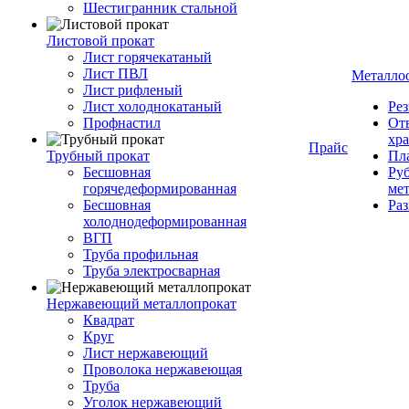
Шестигранник стальной
Листовой прокат
Лист горячекатаный
Лист ПВЛ
Металло
Лист рифленый
Лист холоднокатаный
Рез
Профнастил
От
хр
Прайс
Трубный прокат
Пла
Бесшовная
Руб
горячедеформированная
ме
Бесшовная
Ра
холоднодеформированная
ВГП
Труба профильная
Труба электросварная
Нержавеющий металлопрокат
Квадрат
Круг
Лист нержавеющий
Проволока нержавеющая
Труба
Уголок нержавеющий