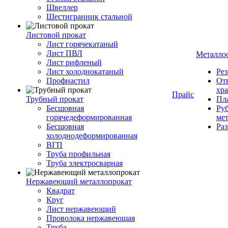
Швеллер
Шестигранник стальной
Листовой прокат
Лист горячекатаный
Лист ПВЛ
Металло
Лист рифленый
Лист холоднокатаный
Рез
Профнастил
От
хр
Прайс
Трубный прокат
Пла
Бесшовная
Руб
горячедеформированная
ме
Бесшовная
Ра
холоднодеформированная
ВГП
Труба профильная
Труба электросварная
Нержавеющий металлопрокат
Квадрат
Круг
Лист нержавеющий
Проволока нержавеющая
Труба