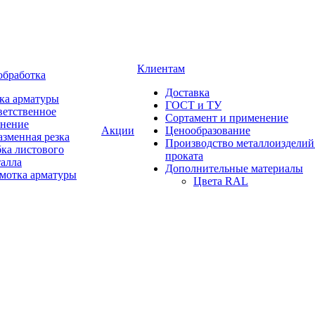
Клиентам
обработка
Доставка
ка арматуры
ГОСТ и ТУ
ветственное
Сортамент и применение
анение
Акции
Ценообразование
зменная резка
Производство металлоизделий
ка листового
проката
талла
Дополнительные материалы
змотка арматуры
Цвета RAL