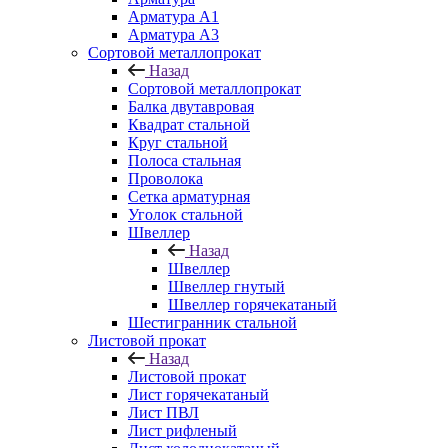
Арматура A1
Арматура А3
Сортовой металлопрокат
Назад
Сортовой металлопрокат
Балка двутавровая
Квадрат стальной
Круг стальной
Полоса стальная
Проволока
Сетка арматурная
Уголок стальной
Швеллер
Назад
Швеллер
Швеллер гнутый
Швеллер горячекатаный
Шестигранник стальной
Листовой прокат
Назад
Листовой прокат
Лист горячекатаный
Лист ПВЛ
Лист рифленый