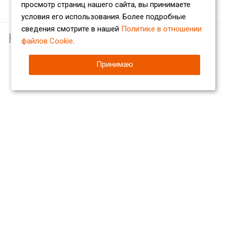
просмотр страниц нашего сайта, вы принимаете
условия его использования. Более подробные
сведения смотрите в нашей
Политике в отношении
Наши партнеры
файлов Cookie
.
Принимаю
Компания
О компании
Сертификаты
Партнеры
Отзывы
Вакансии
Реквизиты