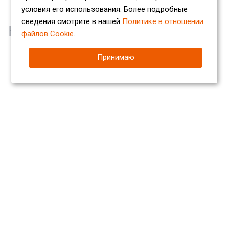
условия его использования. Более подробные
сведения смотрите в нашей
Политике в отношении
Наши партнеры
файлов Cookie
.
Принимаю
Компания
О компании
Сертификаты
Партнеры
Отзывы
Вакансии
Реквизиты