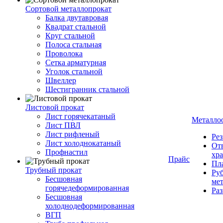
Сортовой металлопрокат
Балка двутавровая
Квадрат стальной
Круг стальной
Полоса стальная
Проволока
Сетка арматурная
Уголок стальной
Швеллер
Шестигранник стальной
Листовой прокат
Лист горячекатаный
Металло
Лист ПВЛ
Лист рифленый
Рез
Лист холоднокатаный
От
Профнастил
хр
Прайс
Пла
Трубный прокат
Руб
Бесшовная
ме
горячедеформированная
Ра
Бесшовная
холоднодеформированная
ВГП