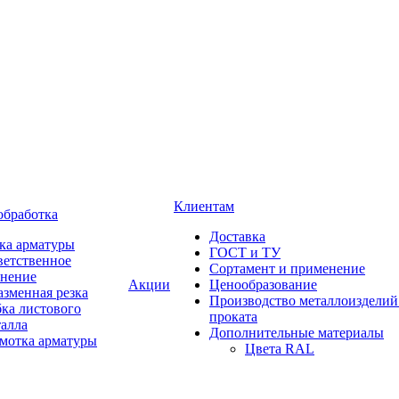
Клиентам
обработка
Доставка
ка арматуры
ГОСТ и ТУ
ветственное
Сортамент и применение
анение
Акции
Ценообразование
зменная резка
Производство металлоизделий
ка листового
проката
талла
Дополнительные материалы
змотка арматуры
Цвета RAL