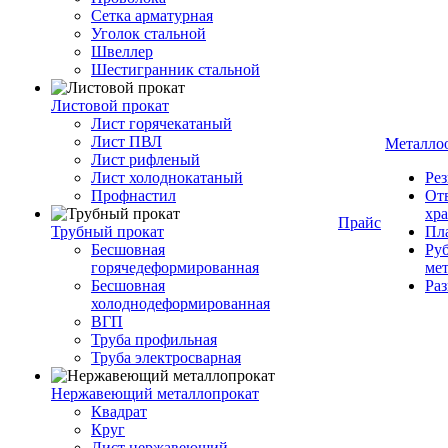
Сетка арматурная
Уголок стальной
Швеллер
Шестигранник стальной
Листовой прокат
Лист горячекатаный
Лист ПВЛ
Металло
Лист рифленый
Лист холоднокатаный
Рез
Профнастил
От
хр
Прайс
Трубный прокат
Пла
Бесшовная
Руб
горячедеформированная
ме
Бесшовная
Ра
холоднодеформированная
ВГП
Труба профильная
Труба электросварная
Нержавеющий металлопрокат
Квадрат
Круг
Лист нержавеющий