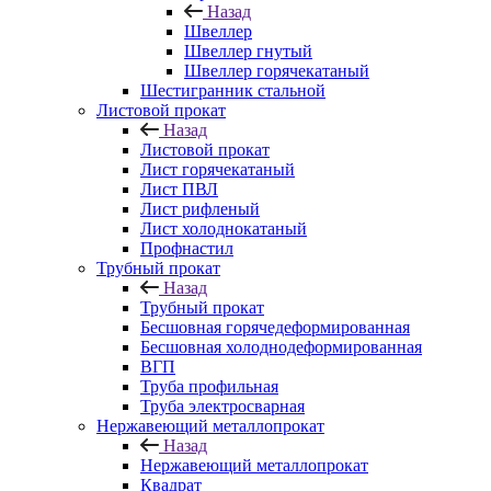
Назад
Швеллер
Швеллер гнутый
Швеллер горячекатаный
Шестигранник стальной
Листовой прокат
Назад
Листовой прокат
Лист горячекатаный
Лист ПВЛ
Лист рифленый
Лист холоднокатаный
Профнастил
Трубный прокат
Назад
Трубный прокат
Бесшовная горячедеформированная
Бесшовная холоднодеформированная
ВГП
Труба профильная
Труба электросварная
Нержавеющий металлопрокат
Назад
Нержавеющий металлопрокат
Квадрат