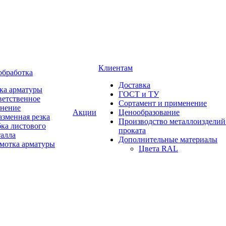
Клиентам
обработка
Доставка
ка арматуры
ГОСТ и ТУ
ветственное
Сортамент и применение
анение
Акции
Ценообразование
зменная резка
Производство металлоизделий
ка листового
проката
талла
Дополнительные материалы
змотка арматуры
Цвета RAL