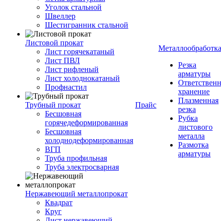
Уголок стальной
Швеллер
Шестигранник стальной
Листовой прокат
Металлообработк
Лист горячекатаный
Лист ПВЛ
Резка
Лист рифленый
арматуры
Лист холоднокатаный
Ответствен
Профнастил
хранение
Плазменная
Трубный прокат
Прайс
резка
Бесшовная
Рубка
горячедеформированная
листового
Бесшовная
металла
холоднодеформированная
Размотка
ВГП
арматуры
Труба профильная
Труба электросварная
Нержавеющий металлопрокат
Квадрат
Круг
Лист нержавеющий