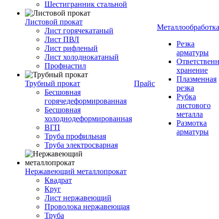
Шестигранник стальной
Листовой прокат
Металлообработк
Лист горячекатаный
Лист ПВЛ
Резка
Лист рифленый
арматуры
Лист холоднокатаный
Ответствен
Профнастил
хранение
Плазменная
Трубный прокат
Прайс
резка
Бесшовная
Рубка
горячедеформированная
листового
Бесшовная
металла
холоднодеформированная
Размотка
ВГП
арматуры
Труба профильная
Труба электросварная
Нержавеющий металлопрокат
Квадрат
Круг
Лист нержавеющий
Проволока нержавеющая
Труба