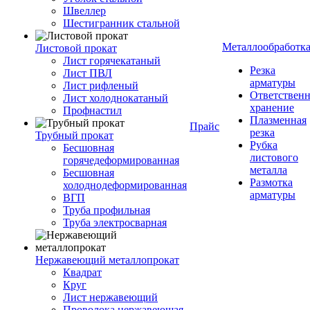
Швеллер
Шестигранник стальной
Металлообработк
Листовой прокат
Лист горячекатаный
Резка
Лист ПВЛ
арматуры
Лист рифленый
Ответствен
Лист холоднокатаный
хранение
Профнастил
Плазменная
Прайс
резка
Трубный прокат
Рубка
Бесшовная
листового
горячедеформированная
металла
Бесшовная
Размотка
холоднодеформированная
арматуры
ВГП
Труба профильная
Труба электросварная
Нержавеющий металлопрокат
Квадрат
Круг
Лист нержавеющий
Проволока нержавеющая