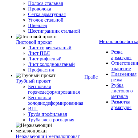
Полоса стальная
Проволока
Сетка арматурная
Уголок стальной
Швеллер
Шестигранник стальной
Металлообработк
Листовой прокат
Лист горячекатаный
Резка
Лист ПВЛ
арматуры
Лист рифленый
Ответствен
Лист холоднокатаный
хранение
Профнастил
Плазменная
Прайс
резка
Трубный прокат
Рубка
Бесшовная
листового
горячедеформированная
металла
Бесшовная
Размотка
холоднодеформированная
арматуры
ВГП
Труба профильная
Труба электросварная
Нержавеющий металлопрокат