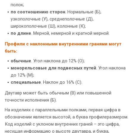
полок;
по соотношению сторон
. Нормальные (Б),
узкополочные (У), среднеполочные (Д),
широкополочные (Ш), колонные (К);
по длине
. Мерной, немерной и кратной мерной.
Профили с наклонными внутренними гранями могут
быть:
обычные
. Угол наклона до 12% (О);
монорельсовые для подвесных путей
. Угол наклона
до 12% (М);
специальные
. Наклон до 16% (С).
Двутавр может быть обычным (В) или повышенной
точности исполнения (Б).
На изделиях с параллельными полками, первая цифра в
обозначении является высотой, а буква профилеразмером.
Код изделий с уклоном внутренних граней – это цифра,
несущая информацию о высоте двутавра, и буква,