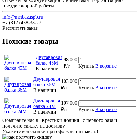
Отвечает за коммуникацию с клиентами и организацию
преддоговорной работы
info@metbazaspb.ru
+7 (812) 438-38-27
Рассчитать заказ
Похожие товары
Двутавровая
98 000
балка 45М
₽/т
Купить
В корзине
В наличии
Двутавровая
103 000
балка 36М
₽/т
Купить
В корзине
В наличии
Двутавровая
107 000
балка 24М
₽/т
Купить
В корзине
В наличии
Обыграйте нас в "Крестики-нолики" с первого раза и
получите скидку на доставку.
Укажите код скидки при оформлении заказа!