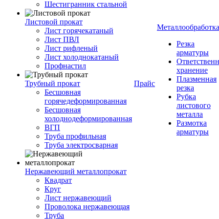
Шестигранник стальной
Листовой прокат
Металлообработк
Лист горячекатаный
Лист ПВЛ
Резка
Лист рифленый
арматуры
Лист холоднокатаный
Ответствен
Профнастил
хранение
Плазменная
Трубный прокат
Прайс
резка
Бесшовная
Рубка
горячедеформированная
листового
Бесшовная
металла
холоднодеформированная
Размотка
ВГП
арматуры
Труба профильная
Труба электросварная
Нержавеющий металлопрокат
Квадрат
Круг
Лист нержавеющий
Проволока нержавеющая
Труба