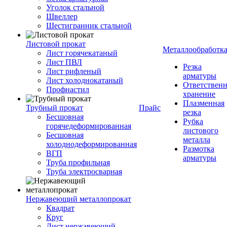
Уголок стальной
Швеллер
Шестигранник стальной
Листовой прокат
Металлообработк
Лист горячекатаный
Лист ПВЛ
Резка
Лист рифленый
арматуры
Лист холоднокатаный
Ответствен
Профнастил
хранение
Плазменная
Трубный прокат
Прайс
резка
Бесшовная
Рубка
горячедеформированная
листового
Бесшовная
металла
холоднодеформированная
Размотка
ВГП
арматуры
Труба профильная
Труба электросварная
Нержавеющий металлопрокат
Квадрат
Круг
Лист нержавеющий