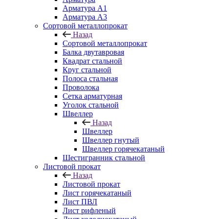
Арматура A1
Арматура А3
Сортовой металлопрокат
Назад
Сортовой металлопрокат
Балка двутавровая
Квадрат стальной
Круг стальной
Полоса стальная
Проволока
Сетка арматурная
Уголок стальной
Швеллер
Назад
Швеллер
Швеллер гнутый
Швеллер горячекатаный
Шестигранник стальной
Листовой прокат
Назад
Листовой прокат
Лист горячекатаный
Лист ПВЛ
Лист рифленый