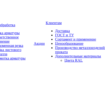
Клиентам
обработка
Доставка
ка арматуры
ГОСТ и ТУ
ветственное
Сортамент и применение
анение
Акции
Ценообразование
зменная резка
Производство металлоизделий
ка листового
проката
талла
Дополнительные материалы
змотка арматуры
Цвета RAL