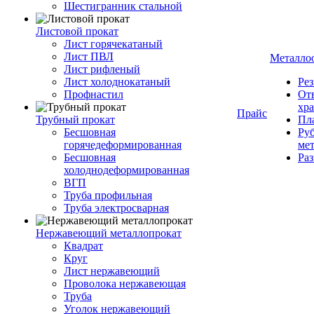
Шестигранник стальной
Листовой прокат
Лист горячекатаный
Лист ПВЛ
Металло
Лист рифленый
Лист холоднокатаный
Рез
Профнастил
От
хр
Прайс
Трубный прокат
Пла
Бесшовная
Руб
горячедеформированная
ме
Бесшовная
Ра
холоднодеформированная
ВГП
Труба профильная
Труба электросварная
Нержавеющий металлопрокат
Квадрат
Круг
Лист нержавеющий
Проволока нержавеющая
Труба
Уголок нержавеющий