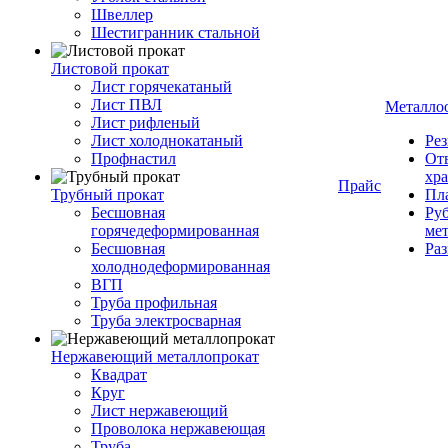
Швеллер
Шестигранник стальной
Листовой прокат
Лист горячекатаный
Лист ПВЛ
Металло
Лист рифленый
Лист холоднокатаный
Рез
Профнастил
От
хр
Прайс
Трубный прокат
Пла
Бесшовная
Руб
горячедеформированная
ме
Бесшовная
Ра
холоднодеформированная
ВГП
Труба профильная
Труба электросварная
Нержавеющий металлопрокат
Квадрат
Круг
Лист нержавеющий
Проволока нержавеющая
Труба