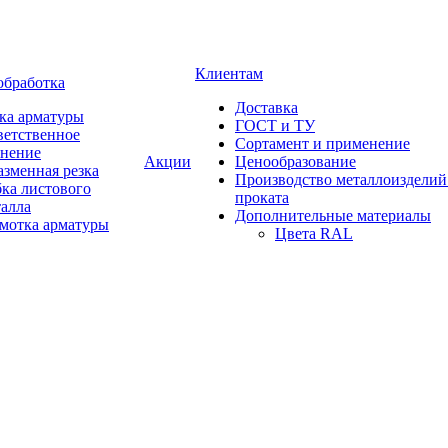
Клиентам
обработка
Доставка
ка арматуры
ГОСТ и ТУ
ветственное
Сортамент и применение
анение
Акции
Ценообразование
зменная резка
Производство металлоизделий
ка листового
проката
талла
Дополнительные материалы
змотка арматуры
Цвета RAL