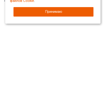
файлов Cookie
.
Принимаю
Компания
О компании
Сертификаты
Партнеры
Отзывы
Вакансии
Реквизиты
Каталог
Арматура