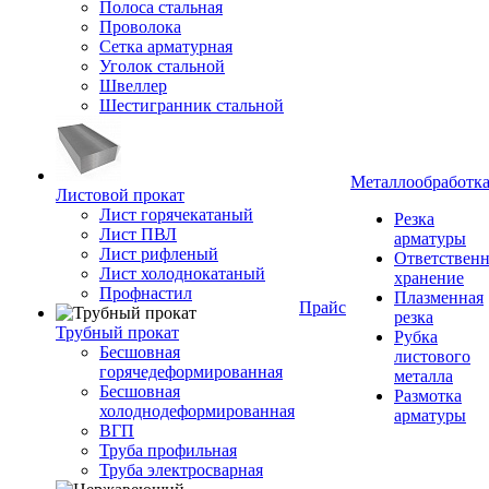
Полоса стальная
Проволока
Сетка арматурная
Уголок стальной
Швеллер
Шестигранник стальной
Металлообработк
Листовой прокат
Лист горячекатаный
Резка
Лист ПВЛ
арматуры
Лист рифленый
Ответствен
Лист холоднокатаный
хранение
Профнастил
Плазменная
Прайс
резка
Трубный прокат
Рубка
Бесшовная
листового
горячедеформированная
металла
Бесшовная
Размотка
холоднодеформированная
арматуры
ВГП
Труба профильная
Труба электросварная