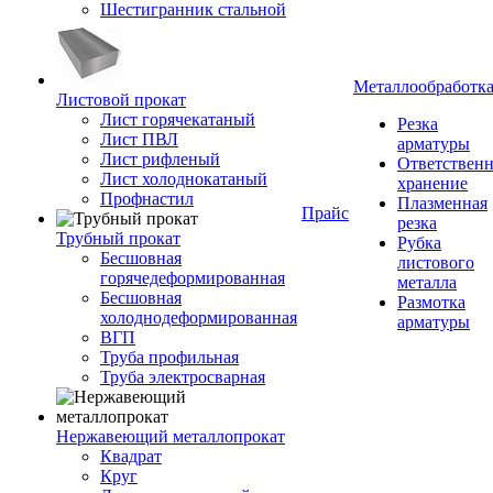
Шестигранник стальной
Металлообработк
Листовой прокат
Лист горячекатаный
Резка
Лист ПВЛ
арматуры
Лист рифленый
Ответствен
Лист холоднокатаный
хранение
Профнастил
Плазменная
Прайс
резка
Трубный прокат
Рубка
Бесшовная
листового
горячедеформированная
металла
Бесшовная
Размотка
холоднодеформированная
арматуры
ВГП
Труба профильная
Труба электросварная
Нержавеющий металлопрокат
Квадрат
Круг