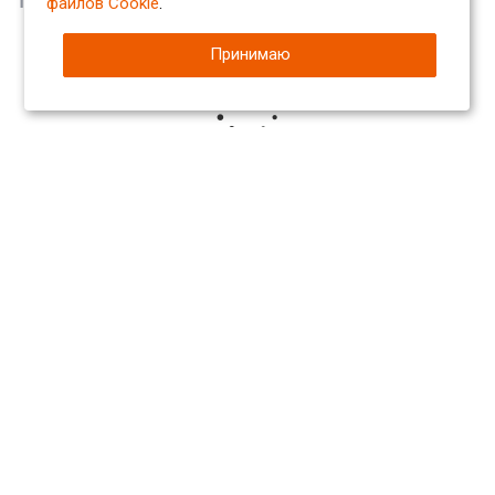
файлов Cookie
.
Принимаю
Компания
О компании
Сертификаты
Партнеры
Отзывы
Вакансии
Реквизиты
Каталог
Арматура