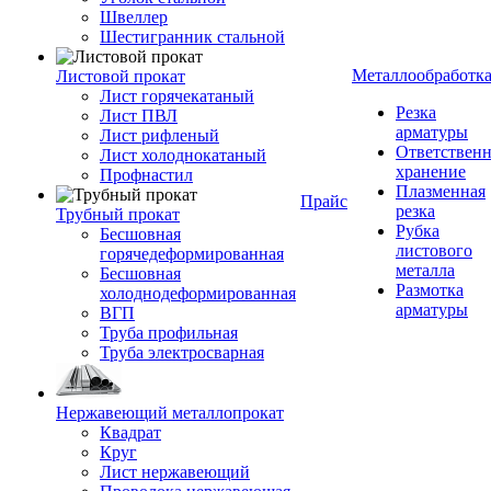
Швеллер
Шестигранник стальной
Металлообработк
Листовой прокат
Лист горячекатаный
Резка
Лист ПВЛ
арматуры
Лист рифленый
Ответствен
Лист холоднокатаный
хранение
Профнастил
Плазменная
Прайс
резка
Трубный прокат
Рубка
Бесшовная
листового
горячедеформированная
металла
Бесшовная
Размотка
холоднодеформированная
арматуры
ВГП
Труба профильная
Труба электросварная
Нержавеющий металлопрокат
Квадрат
Круг
Лист нержавеющий