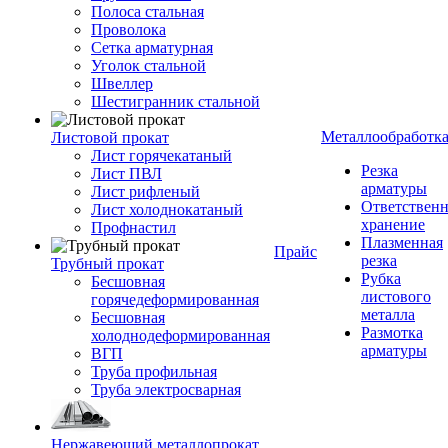
Полоса стальная
Проволока
Сетка арматурная
Уголок стальной
Швеллер
Шестигранник стальной
Металлообработк
Листовой прокат
Лист горячекатаный
Резка
Лист ПВЛ
арматуры
Лист рифленый
Ответствен
Лист холоднокатаный
хранение
Профнастил
Плазменная
Прайс
резка
Трубный прокат
Рубка
Бесшовная
листового
горячедеформированная
металла
Бесшовная
Размотка
холоднодеформированная
арматуры
ВГП
Труба профильная
Труба электросварная
Нержавеющий металлопрокат