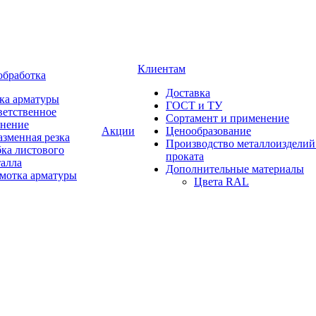
Клиентам
обработка
Доставка
ка арматуры
ГОСТ и ТУ
ветственное
Сортамент и применение
анение
Акции
Ценообразование
зменная резка
Производство металлоизделий
ка листового
проката
талла
Дополнительные материалы
змотка арматуры
Цвета RAL