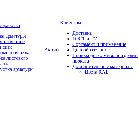
Клиентам
обработка
Доставка
ка арматуры
ГОСТ и ТУ
ветственное
Сортамент и применение
анение
Акции
Ценообразование
зменная резка
Производство металлоизделий
ка листового
проката
талла
Дополнительные материалы
змотка арматуры
Цвета RAL