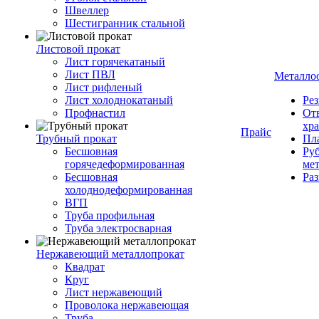
Швеллер
Шестигранник стальной
Листовой прокат
Лист горячекатаный
Лист ПВЛ
Металло
Лист рифленый
Лист холоднокатаный
Рез
Профнастил
От
хр
Прайс
Трубный прокат
Пла
Бесшовная
Руб
горячедеформированная
ме
Бесшовная
Ра
холоднодеформированная
ВГП
Труба профильная
Труба электросварная
Нержавеющий металлопрокат
Квадрат
Круг
Лист нержавеющий
Проволока нержавеющая
Труба