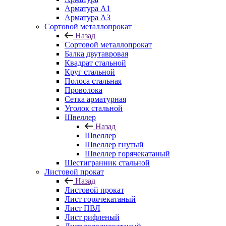
Арматура A1
Арматура А3
Сортовой металлопрокат
Назад
Сортовой металлопрокат
Балка двутавровая
Квадрат стальной
Круг стальной
Полоса стальная
Проволока
Сетка арматурная
Уголок стальной
Швеллер
Назад
Швеллер
Швеллер гнутый
Швеллер горячекатаный
Шестигранник стальной
Листовой прокат
Назад
Листовой прокат
Лист горячекатаный
Лист ПВЛ
Лист рифленый