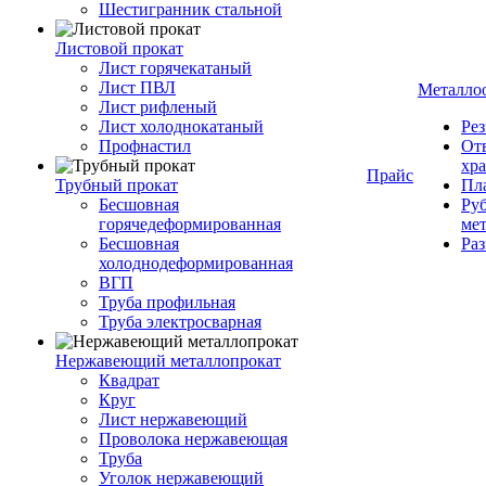
Шестигранник стальной
Листовой прокат
Лист горячекатаный
Лист ПВЛ
Металло
Лист рифленый
Лист холоднокатаный
Рез
Профнастил
От
хр
Прайс
Трубный прокат
Пла
Бесшовная
Руб
горячедеформированная
ме
Бесшовная
Ра
холоднодеформированная
ВГП
Труба профильная
Труба электросварная
Нержавеющий металлопрокат
Квадрат
Круг
Лист нержавеющий
Проволока нержавеющая
Труба
Уголок нержавеющий