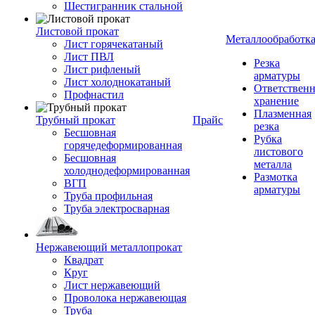
Шестигранник стальной
Листовой прокат
Металлообработк
Лист горячекатаный
Лист ПВЛ
Резка
Лист рифленый
арматуры
Лист холоднокатаный
Ответствен
Профнастил
хранение
Плазменная
Трубный прокат
Прайс
резка
Бесшовная
Рубка
горячедеформированная
листового
Бесшовная
металла
холоднодеформированная
Размотка
ВГП
арматуры
Труба профильная
Труба электросварная
Нержавеющий металлопрокат
Квадрат
Круг
Лист нержавеющий
Проволока нержавеющая
Труба