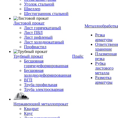
Уголок стальной
Швеллер
Шестигранник стальной
Листовой прокат
Металлообработк
Лист горячекатаный
Лист ПВЛ
Резка
Лист рифленый
арматуры
Лист холоднокатаный
Ответствен
Профнастил
хранение
Плазменная
Трубный прокат
Прайс
резка
Бесшовная
Рубка
горячедеформированная
листового
Бесшовная
металла
холоднодеформированная
Размотка
ВГП
арматуры
Труба профильная
Труба электросварная
Нержавеющий металлопрокат
Квадрат
Круг