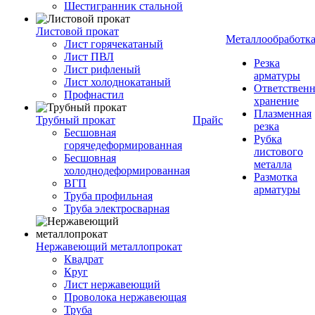
Шестигранник стальной
Листовой прокат
Металлообработк
Лист горячекатаный
Лист ПВЛ
Резка
Лист рифленый
арматуры
Лист холоднокатаный
Ответствен
Профнастил
хранение
Плазменная
Трубный прокат
Прайс
резка
Бесшовная
Рубка
горячедеформированная
листового
Бесшовная
металла
холоднодеформированная
Размотка
ВГП
арматуры
Труба профильная
Труба электросварная
Нержавеющий металлопрокат
Квадрат
Круг
Лист нержавеющий
Проволока нержавеющая
Труба