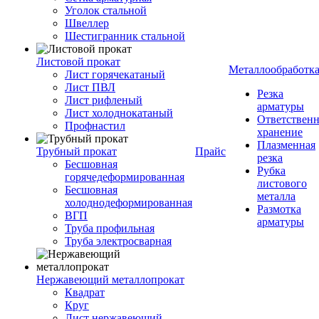
Уголок стальной
Швеллер
Шестигранник стальной
Листовой прокат
Металлообработк
Лист горячекатаный
Лист ПВЛ
Резка
Лист рифленый
арматуры
Лист холоднокатаный
Ответствен
Профнастил
хранение
Плазменная
Трубный прокат
Прайс
резка
Бесшовная
Рубка
горячедеформированная
листового
Бесшовная
металла
холоднодеформированная
Размотка
ВГП
арматуры
Труба профильная
Труба электросварная
Нержавеющий металлопрокат
Квадрат
Круг
Лист нержавеющий