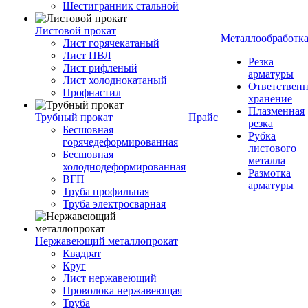
Шестигранник стальной
Листовой прокат
Металлообработк
Лист горячекатаный
Лист ПВЛ
Резка
Лист рифленый
арматуры
Лист холоднокатаный
Ответствен
Профнастил
хранение
Плазменная
Трубный прокат
Прайс
резка
Бесшовная
Рубка
горячедеформированная
листового
Бесшовная
металла
холоднодеформированная
Размотка
ВГП
арматуры
Труба профильная
Труба электросварная
Нержавеющий металлопрокат
Квадрат
Круг
Лист нержавеющий
Проволока нержавеющая
Труба