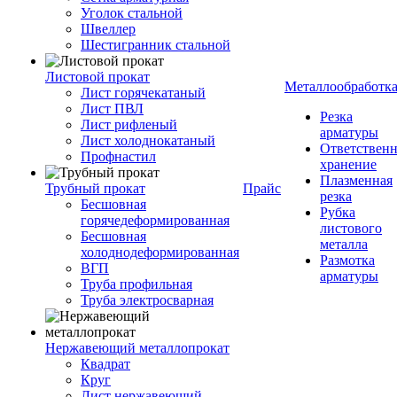
Уголок стальной
Швеллер
Шестигранник стальной
Листовой прокат
Металлообработк
Лист горячекатаный
Лист ПВЛ
Резка
Лист рифленый
арматуры
Лист холоднокатаный
Ответствен
Профнастил
хранение
Плазменная
Трубный прокат
Прайс
резка
Бесшовная
Рубка
горячедеформированная
листового
Бесшовная
металла
холоднодеформированная
Размотка
ВГП
арматуры
Труба профильная
Труба электросварная
Нержавеющий металлопрокат
Квадрат
Круг
Лист нержавеющий