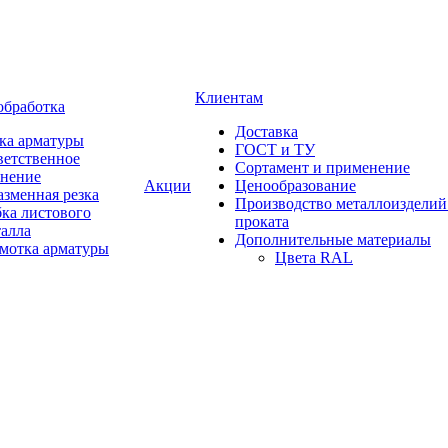
Клиентам
обработка
Доставка
ка арматуры
ГОСТ и ТУ
ветственное
Сортамент и применение
анение
Акции
Ценообразование
зменная резка
Производство металлоизделий
ка листового
проката
талла
Дополнительные материалы
змотка арматуры
Цвета RAL