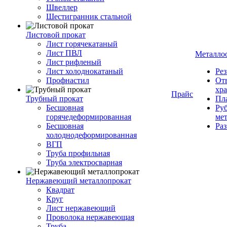
Швеллер
Шестигранник стальной
Листовой прокат
Лист горячекатаный
Лист ПВЛ
Металло
Лист рифленый
Лист холоднокатаный
Рез
Профнастил
От
хр
Прайс
Трубный прокат
Пла
Бесшовная
Руб
горячедеформированная
ме
Бесшовная
Ра
холоднодеформированная
ВГП
Труба профильная
Труба электросварная
Нержавеющий металлопрокат
Квадрат
Круг
Лист нержавеющий
Проволока нержавеющая
Труба