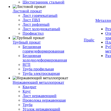
Шестигранник стальной
Листовой прокат
Лист горячекатаный
Лист ПВЛ
Металло
Лист рифленый
Лист холоднокатаный
Рез
Профнастил
От
хр
Прайс
Трубный прокат
Пла
Бесшовная
Руб
горячедеформированная
ме
Бесшовная
Ра
холоднодеформированная
ВГП
Труба профильная
Труба электросварная
Нержавеющий металлопрокат
Квадрат
Круг
Лист нержавеющий
Проволока нержавеющая
Труба
Уголок нержавеющий