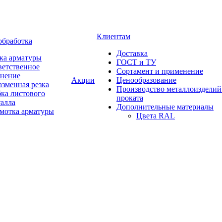
Клиентам
обработка
Доставка
ка арматуры
ГОСТ и ТУ
ветственное
Сортамент и применение
анение
Акции
Ценообразование
зменная резка
Производство металлоизделий
ка листового
проката
талла
Дополнительные материалы
змотка арматуры
Цвета RAL