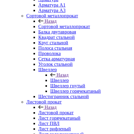
Арматура A1
Арматура А3
Сортовой металлопрокат
Назад
Сортовой металлопрокат
Балка двутавровая
Квадрат стальной
Круг стальной
Полоса стальная
Проволока
Сетка арматурная
Уголок стальной
Швеллер
Назад
Швеллер
Швеллер гнутый
Швеллер горячекатаный
Шестигранник стальной
Листовой прокат
Назад
Листовой прокат
Лист горячекатаный
Лист ПВЛ
Лист рифленый